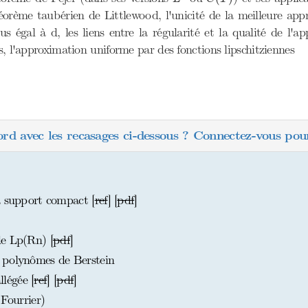
éorème taubérien de Littlewood, l'unicité de la meilleure ap
égal à d, les liens entre la régularité et la qualité de l'
s, l'approximation uniforme par des fonctions lipschitziennes
ord avec les recasages ci-dessous ? Connectez-vous pour
à support compact [
ref
] [
pdf
]
de Lp(Rn) [
pdf
]
 polynômes de Berstein
légée [
ref
] [
pdf
]
(Fourrier)