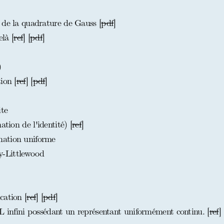
 de la quadrature de Gauss [
pdf
]
là [
ref
] [
pdf
]
)
ion [
ref
] [
pdf
]
te
tion de l'identité) [
ref
]
mation uniforme
y-Littlewood
cation [
ref
] [
pdf
]
L infini possédant un représentant uniformément continu. [
ref
] 