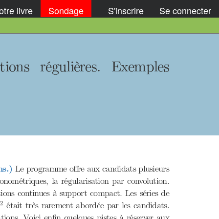
tre livre
Sondage
S'inscrire
Se connecter
ions régulières. Exemples
ns.)
Le programme offre aux candidats plusieurs
onométriques, la régularisation par convolution.
tions continues à support compact. Les séries de
2
2
était très rarement abordée par les candidats.
L
ations. Voici enfin quelques pistes à réserver aux