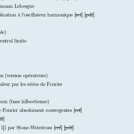
iemann Lebesgue
ication à l’oscillateur harmonique [
ref
] [
pdf
]
le)
ntral limite
on (version opérateurs)
leur par les séries de Fourier
ux (base hilbertienne)
e Fourier absolument convergentes [
ref
]
df
]
 1]) par Stone-Weirstrass [
ref
] [
pdf
]