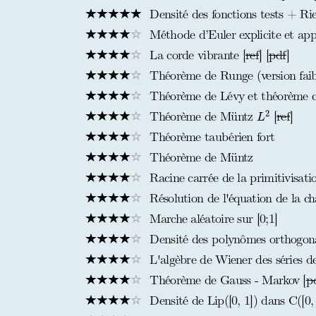
Densité des fonctions tests + R
Méthode d’Euler explicite et appl
La corde vibrante [
ref
] [
pdf
]
Théorème de Runge (version faib
Théorème de Lévy et théorème ce
L
2
2
Théorème de Müntz
[
ref
]
L
Théorème taubérien fort
Théorème de Müntz
Racine carrée de la primitivisati
Résolution de l'équation de la cha
Marche aléatoire sur [0;1]
Densité des polynômes orthogona
L'algèbre de Wiener des séries d
Théorème de Gauss - Markov [
p
Densité de Lip([0, 1]) dans C([0,