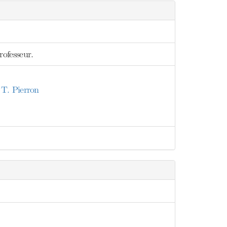
rofesseur.
 T. Pierron