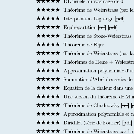
DL usuels au voisinage de 0
Théorème de Weierstrass (par les
Interpolation Lagrange [
pdf
]
Equirépartition [
ref
] [
pdf
]
Théorème de Stone-Weierstrass
Théorème de Fejer
Théorème de Weierstrass (par la
Théorèmes de Heine + Weierstras
Approximation polynomiale d'un
Sommation d'Abel des séries de 
Equation de la chaleur dans une
Une version du théorème de Mun
Théorème de Chudnovsky [
ref
] [
Approximation polynomiale et ma
Dirichlet (série de Fourier) [
pdf
]
Théorème de Weierstrass par l'a