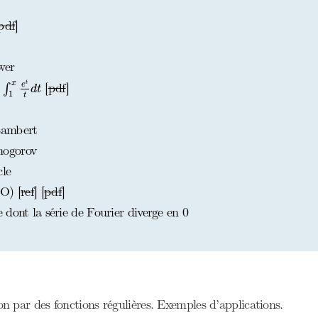
pdf
]
wer
∫
1
x
e
t
t
d
t
x
t
e
e
[
pdf
]
∫
d
t
1
t
Lambert
mogorov
cle
O) [
ref
] [
pdf
]
dont la série de Fourier diverge en 0
 par des fonctions régulières. Exemples d’applications.