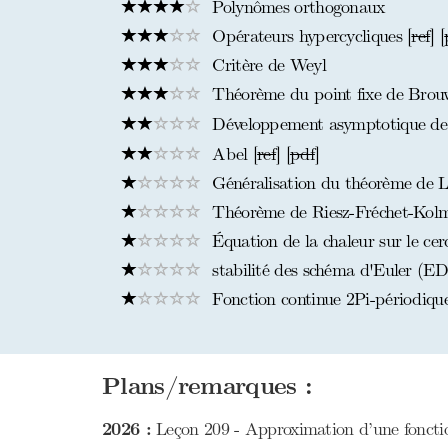
Polynômes orthogonaux
Opérateurs hypercycliques [
ref
] [
Critère de Weyl
Théorème du point fixe de Brou
Développement asymptotique d
Abel [
ref
] [
pdf
]
Généralisation du théorème de 
Théorème de Riesz-Fréchet-Kol
Équation de la chaleur sur le cer
stabilité des schéma d'Euler (ED
Fonction continue 2Pi-périodique 
Plans/remarques :
2026 :
Leçon 209 - Approximation d’une fonction