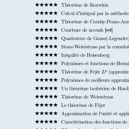
Théorème de Korovkin
Calcul d'intégral par la méthode
Théorème de Cauchy-Peano-Arze
Courbure de noeuds [
ref
]
Quadrature de Gauss(-Legendre
Stone-Weieistrass par la convolut
Inégalité de Heisenberg
Polynômes et fonctions de Hermi
L
p
Théorème de Fejér
(approxima
p
L
Polynômes de meilleure approxi
Un théorème taubérien de Hard
Théorème de Weierstrass
Le théorème de Féjer
Appoximation de l'unité et appli
Caractérisation des fonctions de 