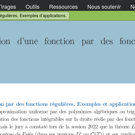
Tirages
Outils
Ressources
Nous soutenir
No
égulières. Exemples d’applications.
on d’une fonction par des fonct
n par des fonctions régulières. Exemples et applicatio
'approximation uniforme par des polynômes algébriques ou trig
on des fonctions intégrables sur la droite réelle par des fonc
L
mais le jury a constaté lors de la session 2022 que la théorie
C
(
T
)
L
p
orème de Fejér (dans ses versions
ou
) et ses applic
(
)
p
L
C
T