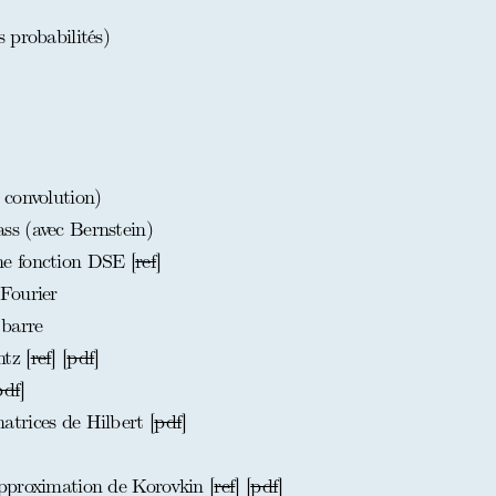
 probabilités)
 convolution)
s (avec Bernstein)
e fonction DSE [
ref
]
Fourier
 barre
tz [
ref
] [
pdf
]
pdf
]
trices de Hilbert [
pdf
]
pproximation de Korovkin [
ref
] [
pdf
]