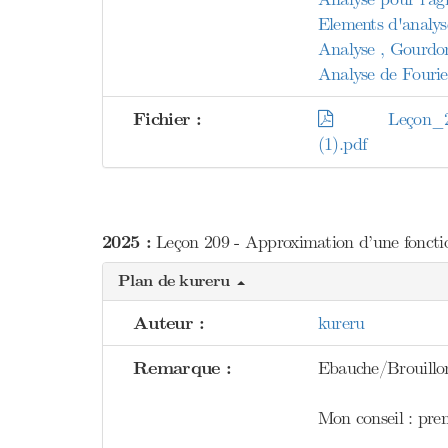
Elements d'analyse
Analyse , Gourdo
Analyse de Fourie
Fichier :
Leçon_209___
(1).pdf
2025 :
Leçon 209 - Approximation d’une fonction
Plan de kureru
Auteur :
kureru
Remarque :
Ebauche/Brouillon
Mon conseil : pren