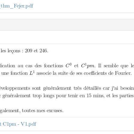
thm_Fejer.pdf
es leçons : 209 et 246.
C
0
C
1
p
m
0
1
plication au cas des fonctions
et
. Il semble que le
C
C
p
m
L
1
1
à une fonction
associe la suite de ses coefficients de Fourier.
L
eloppements sont généralement très détaillés car j'ai besoi
nc généralement trop longs pour tenir en 15 mins, et les parti
également, toutes mes excuses.
t C1pm - V1.pdf