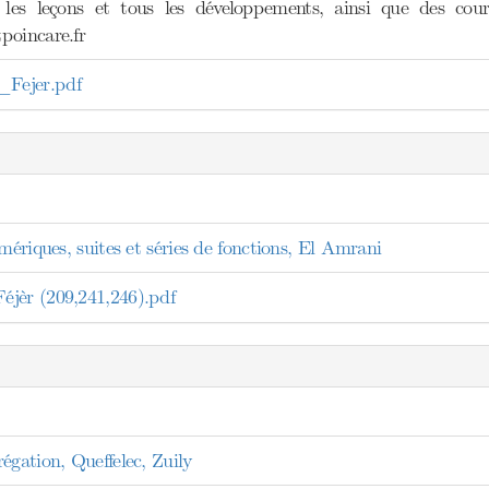
 les leçons et tous les développements, ainsi que des cours
poincare.fr
Fejer.pdf
umériques, suites et séries de fonctions, El Amrani
jèr (209,241,246).pdf
égation, Queffelec, Zuily