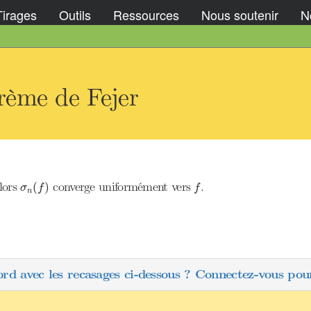
Tirages
Outils
Ressources
Nous soutenir
No
rème de Fejer
σ
n
(
f
)
f
alors
converge uniformément vers
.
(
)
σ
f
f
n
ord avec les recasages ci-dessous ? Connectez-vous pour