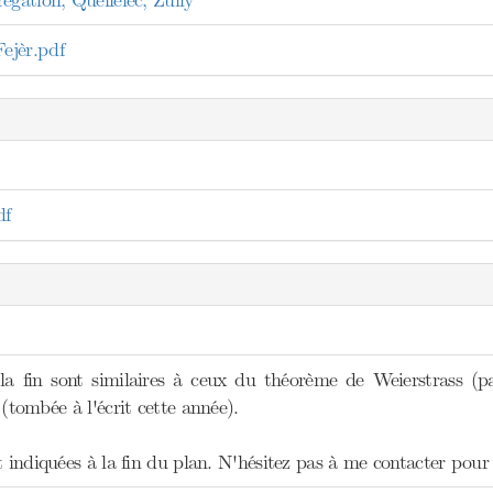
égation, Queffelec, Zuily
jèr.pdf
f
la fin sont similaires à ceux du théorème de Weierstrass (p
 (tombée à l'écrit cette année).
t indiquées à la fin du plan. N'hésitez pas à me contacter pour