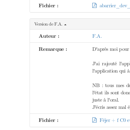
Fichier :
abarrier_dev_
Version de F.A.
Auteur :
F.A.
Remarque :
D'après moi pour l
J'ai rajouté l'ap
l'application qui 
NB : tous mes dév
l'état ils sont do
juste à l'oral.
J'écris assez mal 
Fichier :
Féjer + f C0 e