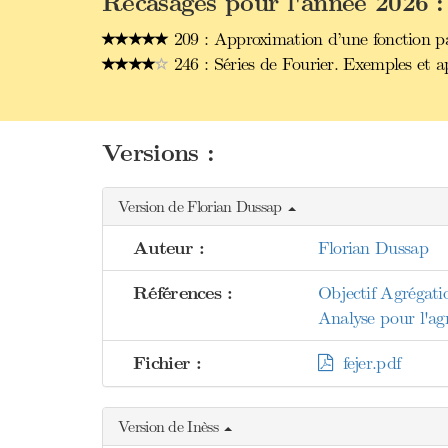
Recasages pour l'année 2026 :
209 : Approximation d’une fonction par
246 : Séries de Fourier. Exemples et ap
Versions :
Version de Florian Dussap
Auteur :
Florian Dussap
Références :
Objectif Agrégati
Analyse pour l'agr
Fichier :
fejer.pdf
Version de Inèss