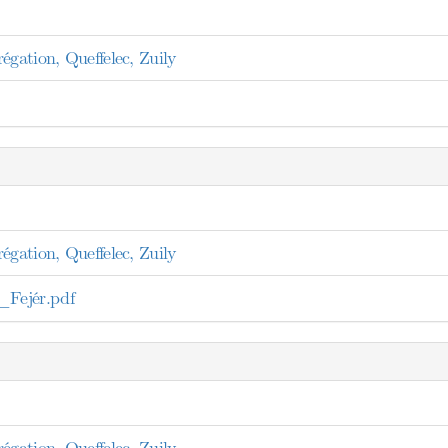
égation, Queffelec, Zuily
égation, Queffelec, Zuily
Fejér.pdf