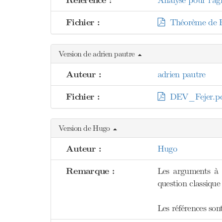
Référence :
Analyse pour l'agr
Fichier :
Théorème de Fe
Version de adrien pautre
Auteur :
adrien pautre
Fichier :
DEV_Fejer.pd
Version de Hugo
Auteur :
Hugo
Remarque :
Les arguments à 
question classique
Les références son