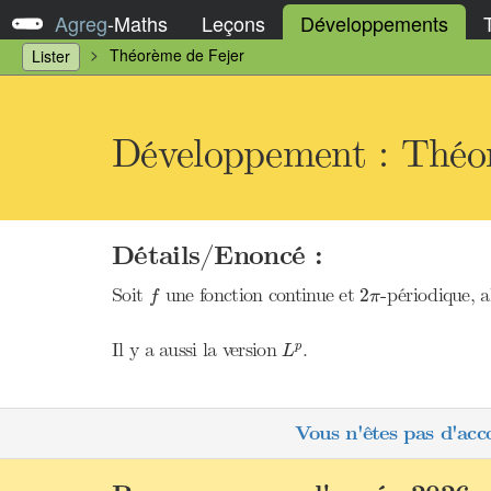
Agreg
-
Maths
Leçons
Développements
Théorème de Fejer
Lister
Développement : Théo
Détails/Enoncé :
f
2
π
Soit
une fonction continue et
-périodique, 
2
f
π
L
p
Il y a aussi la version
.
p
L
Vous n'êtes pas d'acc