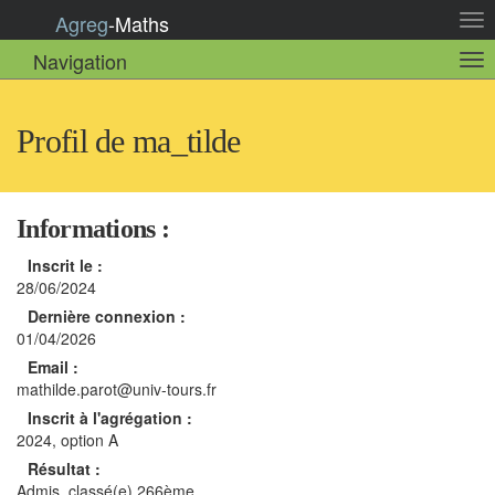
Agreg
-
Maths
Act
la
Navigation
Act
nav
la
sou
nav
Profil de ma_tilde
Informations :
Inscrit le :
28/06/2024
Dernière connexion :
01/04/2026
Email :
mathilde.parot@univ-tours.fr
Inscrit à l'agrégation :
2024, option A
Résultat :
Admis, classé(e) 266ème