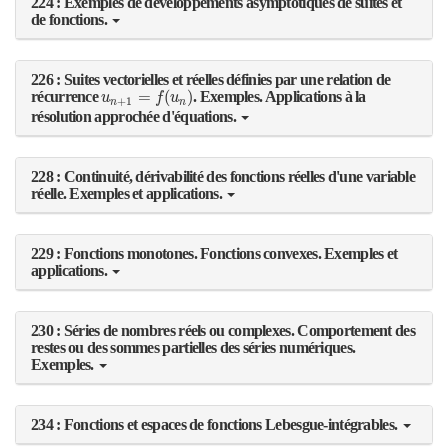
224 : Exemples de développements asymptotiques de suites et
de fonctions.
226 : Suites vectorielles et réelles définies par une relation de
u
n
+
1
=
f
(
u
n
)
=
(
)
récurrence
. Exemples. Applications à la
u
f
u
+
1
n
n
résolution approchée d'équations.
228 : Continuité, dérivabilité des fonctions réelles d'une variable
réelle. Exemples et applications.
229 : Fonctions monotones. Fonctions convexes. Exemples et
applications.
230 : Séries de nombres réels ou complexes. Comportement des
restes ou des sommes partielles des séries numériques.
Exemples.
234 : Fonctions et espaces de fonctions Lebesgue-intégrables.