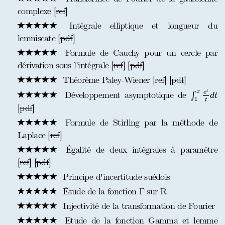
complexe [
ref
]
Intégrale elliptique et longueur du
lemniscate [
pdf
]
Formule de Cauchy pour un cercle par
dérivation sous l'intégrale [
ref
] [
pdf
]
Théorème Paley-Wiener [
ref
] [
pdf
]
∫
1
x
e
t
t
d
t
x
t
Développement asymptotique de
e
∫
d
t
1
t
[
pdf
]
Formule de Stirling par la méthode de
Laplace [
ref
]
Égalité de deux intégrales à paramètre
[
ref
] [
pdf
]
Principe d'incertitude suédois
Étude de la fonction Γ sur R
Injectivité de la transformation de Fourier
Etude de la fonction Gamma et lemme