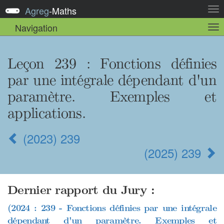
Agreg
-
Maths
Act
la
Navigation
Act
nav
la
sou
nav
Leçon 239
: Fonctions définies
par une intégrale dépendant d'un
paramètre. Exemples et
applications.
(2023) 239
(2025) 239
Dernier rapport du Jury :
(2024 : 239 - Fonctions définies par une intégrale
dépendant d'un paramètre. Exemples et