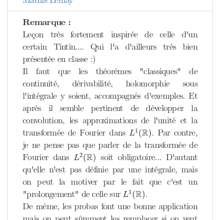
Mathis Lemay
Remarque :
Leçon très fortement inspirée de celle d'un
certain Tintin.... Qui l'a d'ailleurs très bien
présentée en classe :)
Il faut que les théorèmes "classiques" de
continuité, dérivabilité, holomorphie sous
l'intégrale y soient, accompagnés d'exemples. Et
après il semble pertinent de développer la
convolution, les approximations de l'unité et la
L
1
(
R
)
R
1
transformée de Fourier dans
. Par contre,
(
)
L
je ne pense pas que parler de la transformée de
L
2
(
R
)
R
2
Fourier dans
soit obligatoire... D'autant
(
)
L
qu'elle n'est pas définie par une intégrale, mais
on peut la motiver par le fait que c'est un
L
1
(
R
)
R
1
"prolongement" de celle sur
.
(
)
L
De même, les probas font une bonne application
mais on peut sûrement les remplacer si on veut