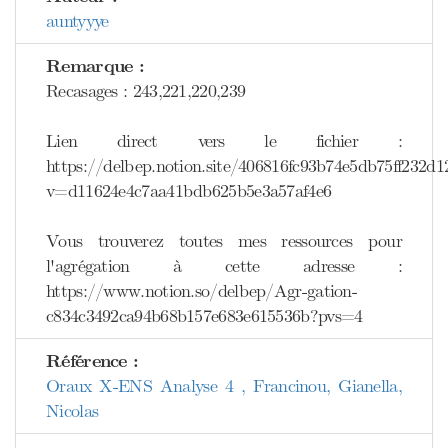
auntyyye
Remarque :
Recasages : 243,221,220,239
Lien direct vers le fichier :
https://delbep.notion.site/406816fc93b74e5db75ff232d1
v=d11624e4c7aa41bdb625b5e3a57af4e6
Vous trouverez toutes mes ressources pour
l'agrégation à cette adresse :
https://www.notion.so/delbep/Agr-gation-
c834c3492ca94b68b157e683e615536b?pvs=4
Référence :
Oraux X-ENS Analyse 4 , Francinou, Gianella,
Nicolas