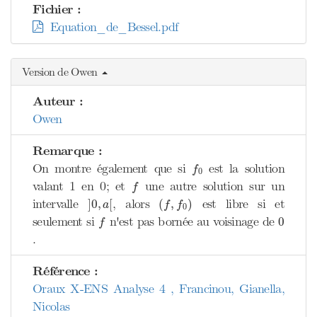
Fichier :
Equation_de_Bessel.pdf
Version de Owen
Auteur :
Owen
Remarque :
f
0
On montre également que si
est la solution
f
0
f
valant 1 en 0; et
une autre solution sur un
f
]
0
,
a
[
(
f
,
f
0
)
intervalle
, alors
est libre si et
]
0
,
[
(
,
)
a
f
f
0
f
0
seulement si
n'est pas bornée au voisinage de
0
f
.
Référence :
Oraux X-ENS Analyse 4 , Francinou, Gianella,
Nicolas