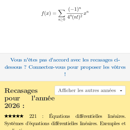
f
(
x
)
=
∑
n
≥
0
(
−
1
)
n
4
n
(
n
!
)
2
x
n
(
−
1
)
n
∑
n
(
)
=
f
x
x
n
2
4
(
!
)
n
≥
0
n
Vous n'êtes pas d'accord avec les recasages ci-
dessous ? Connectez-vous pour proposer les vôtres
!
Recasages
Afficher les autres années
pour l'année
2026 :
221 : Équations différentielles linéaires.
Systèmes d’équations différentielles linéaires. Exemples et