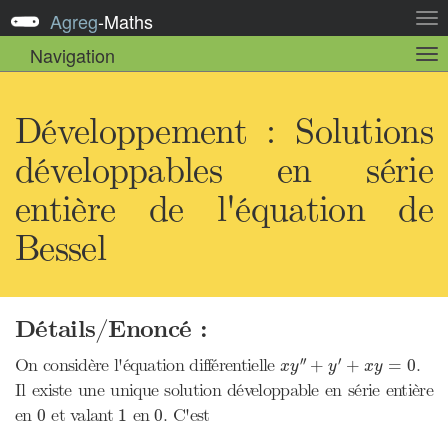
Agreg
-
Maths
Act
la
Navigation
Act
nav
la
sou
nav
Développement : Solutions
développables en série
entière de l'équation de
Bessel
Détails/Enoncé :
x
y
″
+
y
′
+
x
y
=
0
′′
′
On considère l'équation différentielle
.
+
+
=
0
x
y
y
x
y
Il existe une unique solution développable en série entière
0
1
0
en
et valant
en
. C'est
0
1
0