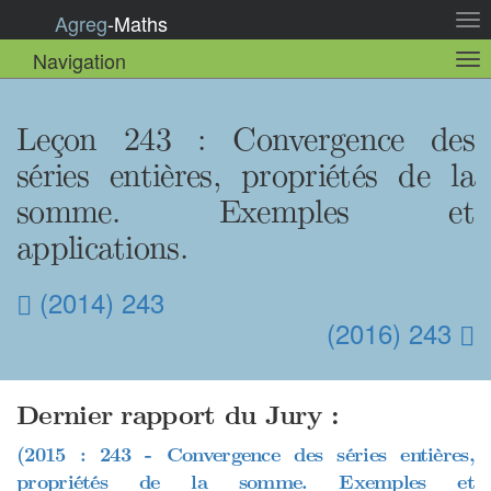
Agreg
-
Maths
Act
la
Navigation
Act
nav
la
sou
nav
Leçon 243 : Convergence des
séries entières, propriétés de la
somme. Exemples et
applications.
(2014) 243
(2016) 243
Dernier rapport du Jury :
(2015 : 243 - Convergence des séries entières,
propriétés de la somme. Exemples et