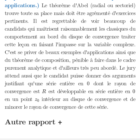
applications.)
Le théorème d'Abel (radial ou sectoriel)
trouve toute sa place mais doit être agrémenté d'exercices
pertinents. Il est regrettable de voir beaucoup de
candidats qui maîtrisent raisonnablement les classiques du
comportement au bord du disque de convergence traiter
cette leçon en faisant l'impasse sur la variable complexe.
C'est se priver de beaux exemples d'applications ainsi que
du théorème de composition, pénible à faire dans le cadre
purement analytique et d'ailleurs très peu abordé. Le jury
attend aussi que le candidat puisse donner des arguments
0
justifiant qu'une série entière en
dont le rayon de
0
R
0
convergence est
est développable en série entière en
0
R
z
0
en un point
intérieur au disque de convergence et de
z
0
minorer le rayon de convergence de cette série.
+
Autre rapport