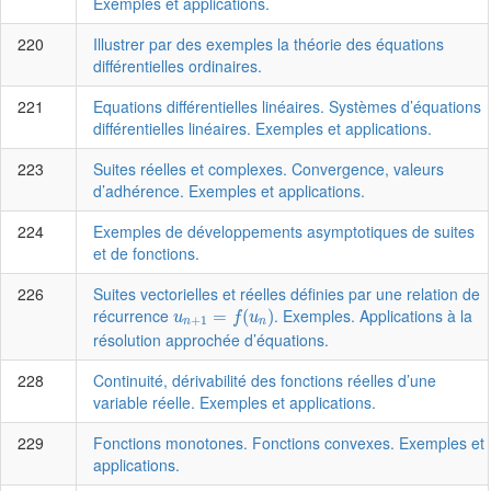
Exemples et applications.
220
Illustrer par des exemples la théorie des équations
différentielles ordinaires.
221
Equations différentielles linéaires. Systèmes d’équations
différentielles linéaires. Exemples et applications.
223
Suites réelles et complexes. Convergence, valeurs
d’adhérence. Exemples et applications.
224
Exemples de développements asymptotiques de suites
et de fonctions.
226
Suites vectorielles et réelles définies par une relation de
u
n
+
1
=
f
(
u
n
)
récurrence
. Exemples. Applications à la
=
(
)
u
f
u
+
1
n
n
résolution approchée d’équations.
228
Continuité, dérivabilité des fonctions réelles d’une
variable réelle. Exemples et applications.
229
Fonctions monotones. Fonctions convexes. Exemples et
applications.