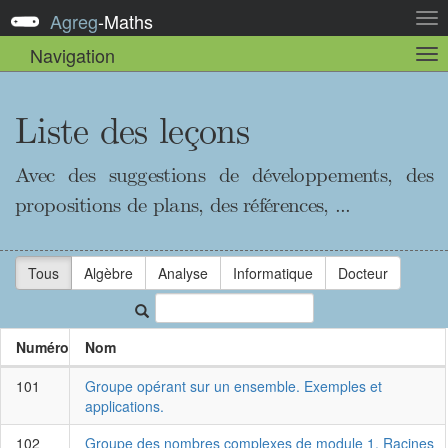
Agreg
-
Maths
Act
la
Navigation
Act
nav
la
sou
nav
Liste des leçons
Avec des suggestions de développements, des
propositions de plans, des références, ...
Tous
Algèbre
Analyse
Informatique
Docteur
Numéro
Nom
101
Groupe opérant sur un ensemble. Exemples et
applications.
102
Groupe des nombres complexes de module 1. Racines