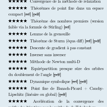
Convergence de la méthode de relaxation
Théorèmes de point fixe dans un espace
compact [
ref
] [
pdf
]
Théorème des nombres premiers (version
faible via la formule de Stirling) [
ref
]
Lemme de la grenouille
Théorème de Sturm (équa diff) [
ref
] [
pdf
]
Descente de gradient à pas constant
Inverser sans inverser
Méthode de Newton multi-D
Equirépartition presque sûre des orbites
du doublement de l’angle [
pdf
]
Dynamique symbolique [
ref
] [
pdf
]
Point fixe de Banach-Picard + Cauchy-
Lipschitz (linéaire ou global) [
pdf
]
Accélération de la convergence des