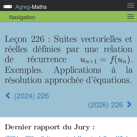
Agreg
-
Maths
Act
la
Navigation
Act
nav
la
sou
nav
Leçon 226
: Suites vectorielles et
réelles définies par une relation
u
n
+
1
=
f
(
u
n
)
de récurrence
.
=
(
)
u
f
u
+
1
n
n
Exemples. Applications à la
résolution approchée d’équations.
(2024) 226
(2026) 226
Dernier rapport du Jury :