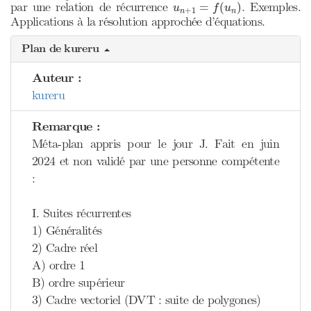
u
n
+
1
=
f
(
u
n
)
par une relation de récurrence
. Exemples.
=
(
)
u
f
u
+
1
n
n
Applications à la résolution approchée d’équations.
Plan de kureru
Auteur :
kureru
Remarque :
Méta-plan appris pour le jour J. Fait en juin
2024 et non validé par une personne compétente
:
I. Suites récurrentes
1) Généralités
2) Cadre réel
A) ordre 1
B) ordre supérieur
3) Cadre vectoriel (DVT : suite de polygones)