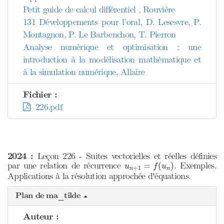
Petit guide de calcul différentiel , Rouvière
131 Développements pour l’oral, D. Lesesvre, P.
Montagnon, P. Le Barbenchon, T. Pierron
Analyse numérique et optimisation : une
introduction à la modélisation mathématique et
à la simulation numérique, Allaire
Fichier :
226.pdf
2024 :
Leçon 226 - Suites vectorielles et réelles définies
u
n
+
1
=
f
(
u
n
)
par une relation de récurrence
. Exemples.
=
(
)
u
f
u
+
1
n
n
Applications à la résolution approchée d'équations.
Plan de ma_tilde
Auteur :