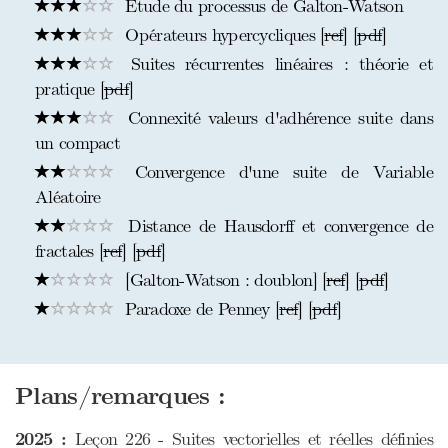
Étude du processus de Galton-Watson
Opérateurs hypercycliques [
ref
] [
pdf
]
Suites récurrentes linéaires : théorie et
pratique [
pdf
]
Connexité valeurs d'adhérence suite dans
un compact
Convergence d'une suite de Variable
Aléatoire
Distance de Hausdorff et convergence de
fractales [
ref
] [
pdf
]
[Galton-Watson : doublon] [
ref
] [
pdf
]
Paradoxe de Penney [
ref
] [
pdf
]
Plans/remarques :
2025 :
Leçon 226 - Suites vectorielles et réelles définies