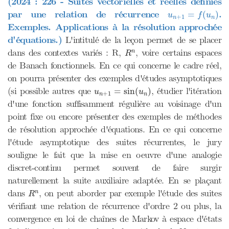
(2024 : 226 - Suites vectorielles et réelles définies
u
n
+
1
=
f
(
u
n
)
par une relation de récurrence
.
=
(
)
u
f
u
+
1
n
n
Exemples. Applications à la résolution approchée
d'équations.)
L'intitulé de la leçon permet de se placer
R
n
dans des contextes variés : R,
, voire certains espaces
n
R
de Banach fonctionnels. En ce qui concerne le cadre réel,
on pourra présenter des exemples d'études asymptotiques
u
n
+
1
=
sin
(
u
n
)
(si possible autres que
, étudier l'itération
=
sin
(
)
u
u
+
1
n
n
d'une fonction suffisamment régulière au voisinage d'un
point fixe ou encore présenter des exemples de méthodes
de résolution approchée d'équations. En ce qui concerne
l'étude asymptotique des suites récurrentes, le jury
souligne le fait que la mise en oeuvre d'une analogie
discret-continu permet souvent de faire surgir
naturellement la suite auxiliaire adaptée. En se plaçant
R
n
dans
, on peut aborder par exemple l'étude des suites
n
R
vérifiant une relation de récurrence d'ordre 2 ou plus, la
convergence en loi de chaînes de Markov à espace d'états