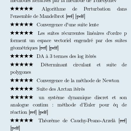
méthodes itératives par la méthode de Tchebychev
Algorithme de Perturbation dans
l'ensemble de Mandelbrot [
ref
] [
pdf
]
Convergence d'une suite lente
Les suites récurrentes linéaires d'ordre p
forment un espace vectoriel engendré par des suites
géométriques [
ref
] [
pdf
]
DA à 3 termes des log itérés
Déterminant circulant et suite de
polygones
Convergence de la méthode de Newton
Suite des Arctan itérés
un système dynamique discret et son
analogue continu : méthode d’Euler pour éq de
réaction [
ref
] [
pdf
]
Théorème de Cauchy-Peano-Arzelà [
ref
]
[
pdf
]