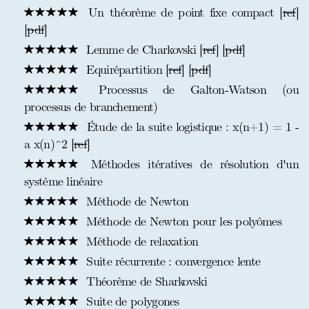
Un théorème de point fixe compact [
ref
]
[
pdf
]
Lemme de Charkovski [
ref
] [
pdf
]
Equirépartition [
ref
] [
pdf
]
Processus de Galton-Watson (ou
processus de branchement)
Étude de la suite logistique : x(n+1) = 1 -
a x(n)^2 [
ref
]
Méthodes itératives de résolution d'un
système linéaire
Méthode de Newton
Méthode de Newton pour les polyômes
Méthode de relaxation
Suite récurrente : convergence lente
Théorème de Sharkovski
Suite de polygones