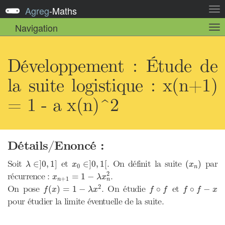
Agreg
-
Maths
Act
la
Navigation
Act
nav
la
sou
nav
Développement : Étude de
la suite logistique : x(n+1)
= 1 - a x(n)^2
Détails/Enoncé :
λ
∈
]
0
,
1
]
x
0
∈
]
0
,
1
[
(
x
n
)
Soit
et
. On définit la suite
par
∈
]
0
,
1
]
∈
]
0
,
1
[
(
)
λ
x
x
0
n
x
n
+
1
=
1
−
λ
x
n
2
2
récurrence :
.
=
1
−
x
λ
x
+
1
n
n
f
(
x
)
=
1
−
λ
x
2
f
∘
f
f
∘
f
−
x
2
On pose
. On étudie
et
(
)
=
1
−
∘
∘
−
f
x
λ
x
f
f
f
f
x
pour étudier la limite éventuelle de la suite.