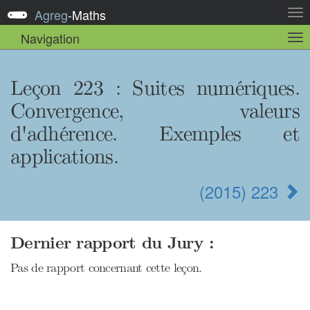
Agreg
-
Maths
Act
la
Navigation
Act
nav
la
sou
nav
Leçon 223 : Suites numériques.
Convergence, valeurs
d'adhérence. Exemples et
applications.
(2015) 223
Dernier rapport du Jury :
Pas de rapport concernant cette leçon.