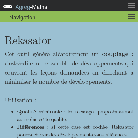
Agreg
-
Maths
Act
la
Navigation
Act
nav
la
sou
nav
Rekasator
Cet outil génère aléatoirement un
couplage
:
c'est-à-dire un ensemble de développements qui
couvrent les leçons demandées en cherchant à
minimiser le nombre de développements.
Utilisation :
Qualité minimale
: les recasages proposés auront
au moins cette qualité.
Réfèrences
: si cette case est cochée, Rekasator
pourra choisir des développements sans réfèrences.