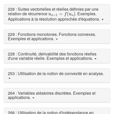
226 : Suites vectorielles et réelles définies par une
u
n
+
1
=
f
(
u
n
)
relation de récurrence
. Exemples.
=
(
)
u
f
u
+
1
n
n
Applications à la résolution approchée d'équations.
229 : Fonctions monotones. Fonctions convexes.
Exemples et applications.
228 : Continuité, dérivabilité des fonctions réelles
d'une variable réelle. Exemples et applications.
253 : Utilisation de la notion de convexité en analyse.
264 : Variables aléatoires discrètes. Exemples et
applications.
266 : Utilisation de la notion d'indépendance en