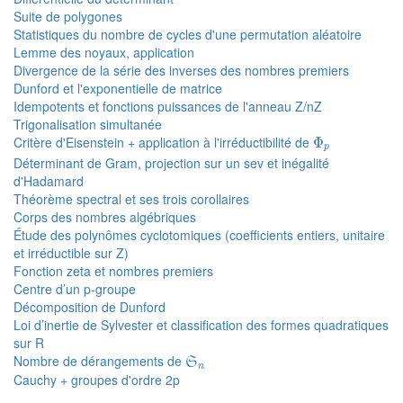
Suite de polygones
Statistiques du nombre de cycles d'une permutation aléatoire
Lemme des noyaux, application
Divergence de la série des inverses des nombres premiers
Dunford et l'exponentielle de matrice
Idempotents et fonctions puissances de l'anneau Z/nZ
Trigonalisation simultanée
Φ
p
Critère d'Eisenstein + application à l'irréductibilité de
Φ
p
Déterminant de Gram, projection sur un sev et inégalité
d'Hadamard
Théorème spectral et ses trois corollaires
Corps des nombres algébriques
Étude des polynômes cyclotomiques (coefficients entiers, unitaire
et irréductible sur Z)
Fonction zeta et nombres premiers
Centre d’un p-groupe
Décomposition de Dunford
Loi d’inertie de Sylvester et classification des formes quadratiques
sur R
S
n
Nombre de dérangements de
S
n
Cauchy + groupes d'ordre 2p