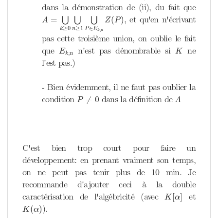
dans la démonstration de (ii), du fait que
A
=
⋃
k
≥
0
⋃
n
≥
1
⋃
P
∈
E
k
,
n
Z
(
P
)
, et qu'en n'écrivant
=
(
)
⋃
⋃
⋃
A
Z
P
∈
≥
0
≥
1
P
E
k
n
,
k
n
pas cette troisième union, on oublie le fait
E
k
,
n
K
que
n'est pas dénombrable si
ne
E
K
,
k
n
l'est pas.)
- Bien évidemment, il ne faut pas oublier la
A
P
≠
0
condition
dans la définition de
≠
0
P
A
C'est bien trop court pour faire un
développement: en prenant vraiment son temps,
on ne peut pas tenir plus de 10 min. Je
recommande d'ajouter ceci à la double
K
[
α
]
caractérisation de l'algébricité (avec
et
[
]
K
α
K
(
α
)
).
(
)
K
α