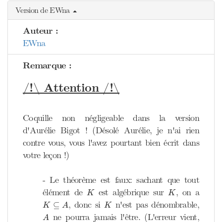
Version de EWna
Auteur :
EWna
Remarque :
/!\ Attention /!\
Coquille non négligeable dans la version
d'Aurélie Bigot ! (Désolé Aurélie, je n'ai rien
contre vous, vous l'avez pourtant bien écrit dans
votre leçon !)
- Le théorème est faux: sachant que tout
K
K
élément de
est algébrique sur
, on a
K
K
K
⊆
A
K
, donc si
n'est pas dénombrable,
⊆
K
A
K
A
ne pourra jamais l'être. (L'erreur vient,
A