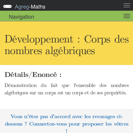
Agreg
-
Maths
Act
la
Navigation
Act
nav
la
sou
nav
Développement : Corps des
nombres algébriques
Détails/Enoncé :
Démonstration du fait que l'ensemble des nombres
algébriques sur un corps est un corps et de ses propriétés.
Vous n'êtes pas d'accord avec les recasages ci-
dessous ? Connectez-vous pour proposer les vôtres
!