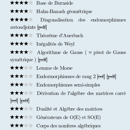
Base de Burnside
Hahn-Banach géométrique
Diagonalisation des endomorphismes
autoadjoints [
pdf
]
Théorème d'Auerbach
Inégalités de Weyl
Algorithme de Gauss ( ≈ pivot de Gauss
symétrique ) [
pdf
]
Lemme de Morse
Endormorphismes de rang 2 [
ref
] [
pdf
]
Endomorphismes semi-simples
Dérivation de l'algèbre des matrices carré
[
ref
] [
pdf
]
Dualité et Algèbre des matrices
Générateurs de O(E) et SO(E)
Corps des nombres algébriques