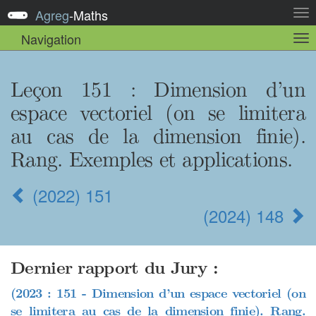
Agreg
-
Maths
Act
la
Navigation
Act
nav
la
sou
nav
Leçon 151
: Dimension d’un
espace vectoriel (on se limitera
au cas de la dimension finie).
Rang. Exemples et applications.
(2022) 151
(2024) 148
Dernier rapport du Jury :
(2023 : 151 - Dimension d’un espace vectoriel (on
se limitera au cas de la dimension finie). Rang.