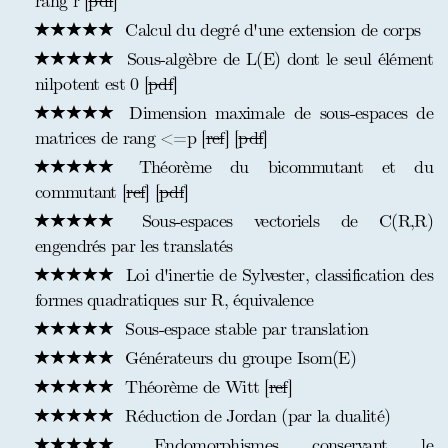
rang r [
pdf
]
Calcul du degré d'une extension de corps
Sous-algèbre de L(E) dont le seul élément
nilpotent est 0 [
pdf
]
Dimension maximale de sous-espaces de
matrices de rang <=p [
ref
] [
pdf
]
Théorème du bicommutant et du
commutant [
ref
] [
pdf
]
Sous-espaces vectoriels de C(R,R)
engendrés par les translatés
Loi d'inertie de Sylvester, classification des
formes quadratiques sur R, équivalence
Sous-espace stable par translation
Générateurs du groupe Isom(E)
Théorème de Witt [
ref
]
Réduction de Jordan (par la dualité)
Endomorphismes conservant le