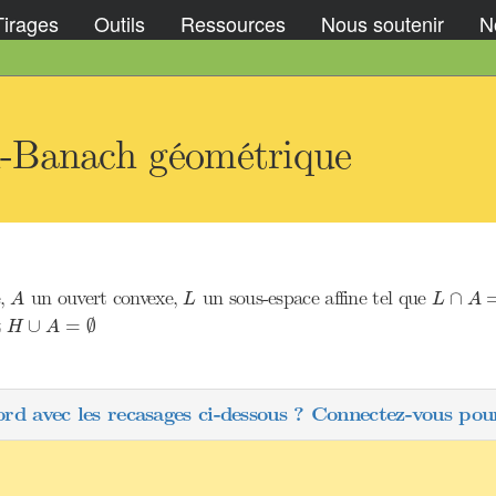
Tirages
Outils
Ressources
Nous soutenir
No
-Banach géométrique
L
∩
A
=
A
L
e,
un ouvert convexe,
un sous-espace affine tel que
∩
A
L
L
A
H
∪
A
=
∅
t
∪
=
∅
H
A
ord avec les recasages ci-dessous ? Connectez-vous pour