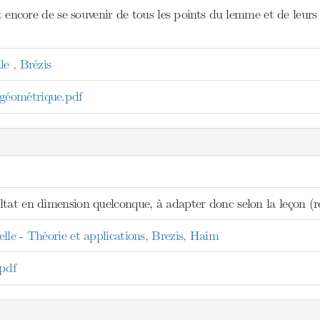
est encore de se souvenir de tous les points du lemme et de leur
le , Brézis
éométrique.pdf
ltat en dimension quelconque, à adapter donc selon la leçon (r
lle - Théorie et applications, Brezis, Haim
pdf