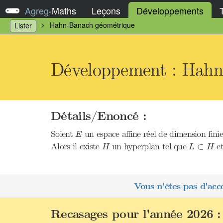
Agreg
-
Maths
Leçons
Développements
Hahn-Banach géométrique
Lister
Développement : Hahn
Détails/Enoncé :
E
Soient
un espace affine réel de dimension fini
E
H
L
⊂
H
Alors il existe
un hyperplan tel que
e
⊂
H
L
H
Vous n'êtes pas d'acc
Recasages pour l'année 2026 :