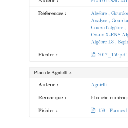
Auteur :
Promo ENSL 201
Références :
Algèbre , Gourdo
Analyse , Gourdo
Cours d'algèbre , 
Oraux X-ENS Algè
Algèbre L3 , Szpir
Fichier :
2017_159.pdf
Plan de Agnielli
Auteur :
Agnielli
Remarque :
Ebauche numériqu
Fichier :
159 - Formes lin