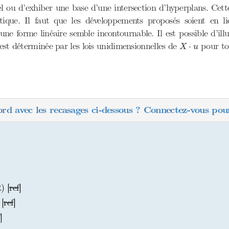
el ou d’exhiber une base d’une intersection d’hyperplans. Cette 
tique. Il faut que les développements proposés soient en li
t une forme linéaire semble incontournable. Il est possible d’il
X
⋅
u
 est déterminée par les lois unidimensionnelles de
pour to
⋅
X
u
ord avec les recasages ci-dessous ? Connectez-vous pour
) [
ref
]
[
ref
]
]