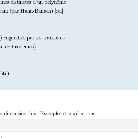
nes distinctes d'un polynôme
tani (par Hahn-Banach) [
ref
]
 engendrés par les translatés
on de Frobenius)
ité)
n dimension finie. Exemples et applications.