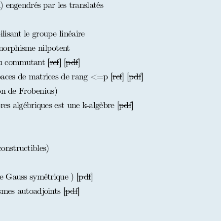
 engendrés par les translatés
sant le groupe linéaire
orphisme nilpotent
u commutant [
ref
] [
pdf
]
aces de matrices de rang <=p [
ref
] [
pdf
]
on de Frobenius)
es algébriques est une k-algèbre [
pdf
]
nstructibles)
e Gauss symétrique ) [
pdf
]
mes autoadjoints [
pdf
]