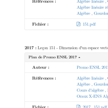
Références :
Algèbre linéaire ,
Algèbre linéaire
Algèbre , Gourdo
Fichier :
151.pdf
2017 :
Leçon 151 - Dimension d'un espace vectori
Plan de Promo ENSL 2017
Auteur :
Promo ENSL 201
Références :
Algèbre linéaire ,
Algèbre , Gourdo
Cours d'algèbre , 
Oraux X-ENS Algè
Fichier :
2017_151.pdf