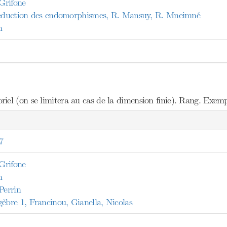
 Grifone
 réduction des endomorphismes, R. Mansuy, R. Mneimné
n
el (on se limitera au cas de la dimension finie). Rang. Exempl
7
 Grifone
n
Perrin
bre 1, Francinou, Gianella, Nicolas