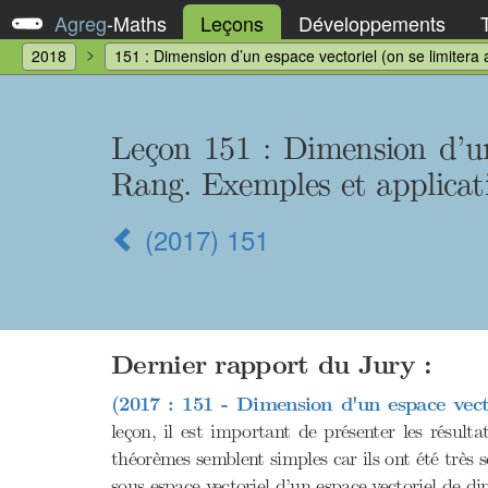
Agreg
-
Maths
Leçons
Développements
2018
151 : Dimension d’un espace vectoriel (on se limitera 
Leçon 151 : Dimension d’un 
Rang. Exemples et applicat
(2017) 151
Dernier rapport du Jury :
(2017 : 151 - Dimension d'un espace vecto
leçon, il est important de présenter les résult
théorèmes semblent simples car ils ont été très 
sous-espace vectoriel d’un espace vectoriel de di