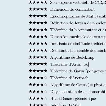
Sous-espaces vectoriels de C(R,R)
Dimension du commutant
Endomorphismes de Mn(C) stabili
Réduction de Jordan d'un endom
Théorème du bicommutant et d
Dimension maximale de sous-esp
Invariants de similitude (réducti
Résultant : L'ensemble des nombr
Algorithme de Berlekamp
Théorème d'Artin [
ref
]
Théorème de Gauss (polygones co
Théorème d'Auerbach
Algorithme de Gauss ( ≈ pivot d
Diagonalisation des endomorphis
Hahn-Banach géométrique
Inégalités de Weyl