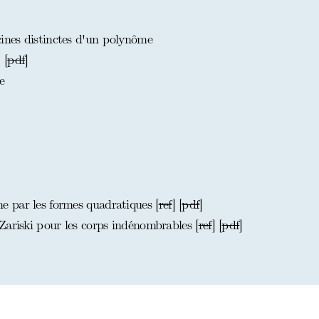
nes distinctes d'un polynôme
] [
pdf
]
e
 par les formes quadratiques [
ref
] [
pdf
]
Zariski pour les corps indénombrables [
ref
] [
pdf
]