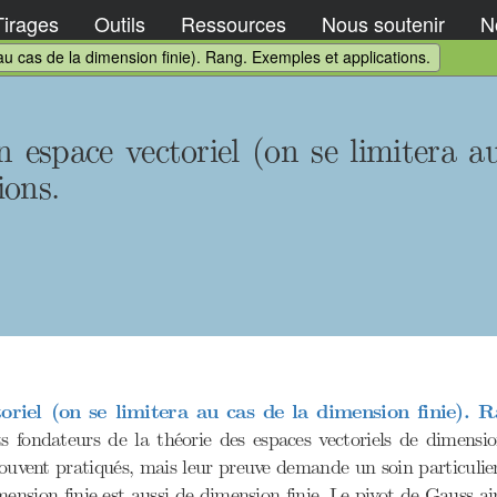
Tirages
Outils
Ressources
Nous soutenir
No
au cas de la dimension finie). Rang. Exemples et applications.
espace vectoriel (on se limitera au
ions.
riel (on se limitera au cas de la dimension finie). R
ats fondateurs de la théorie des espaces vectoriels de dimensi
souvent pratiqués, mais leur preuve demande un soin particulier.
mension finie est aussi de dimension finie. Le pivot de Gauss ain