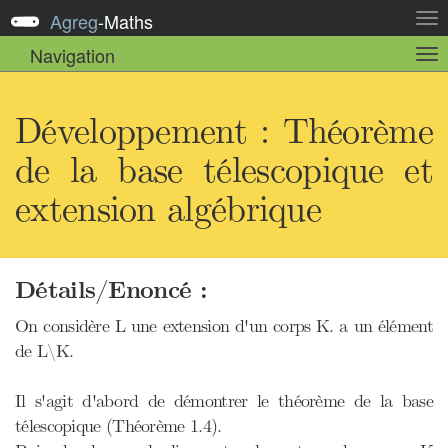
Agreg
-
Maths
Act
la
Navigation
Act
nav
la
sou
nav
Développement : Théorème
de la base télescopique et
extension algébrique
Détails/Enoncé :
On considère L une extension d'un corps K. a un élément
de L\K.
Il s'agit d'abord de démontrer le théorème de la base
télescopique (Théorème 1.4).