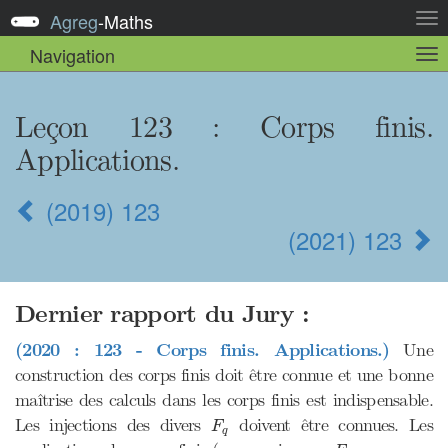
Agreg
-
Maths
Act
la
Navigation
Act
nav
la
sou
nav
Leçon 123 : Corps finis.
Applications.
(2019) 123
(2021) 123
Dernier rapport du Jury :
(2020 : 123 - Corps finis. Applications.)
Une
construction des corps finis doit être connue et une bonne
maîtrise des calculs dans les corps finis est indispensable.
F
q
Les injections des divers
doivent être connues. Les
F
q
F
q