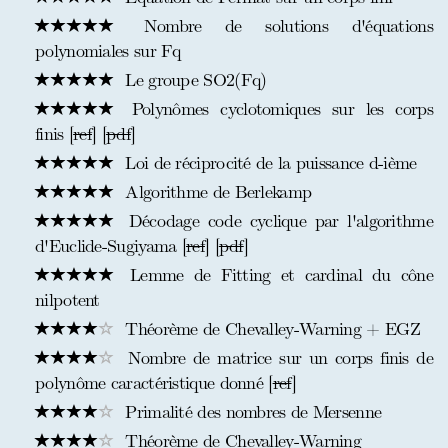
Nombre de solutions d'équations
polynomiales sur Fq
Le groupe SO2(Fq)
Polynômes cyclotomiques sur les corps
finis [
ref
] [
pdf
]
Loi de réciprocité de la puissance d-ième
Algorithme de Berlekamp
Décodage code cyclique par l'algorithme
d'Euclide-Sugiyama [
ref
] [
pdf
]
Lemme de Fitting et cardinal du cône
nilpotent
Théorème de Chevalley-Warning + EGZ
Nombre de matrice sur un corps finis de
polynôme caractéristique donné [
ref
]
Primalité des nombres de Mersenne
Théorème de Chevalley-Warning