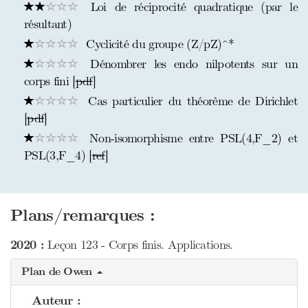
Loi de réciprocité quadratique (par le
résultant)
Cyclicité du groupe (Z/pZ)^*
Dénombrer les endo nilpotents sur un
corps fini [
pdf
]
Cas particulier du théorème de Dirichlet
[
pdf
]
Non-isomorphisme entre PSL(4,F_2) et
PSL(3,F_4) [
ref
]
Plans/remarques :
2020 :
Leçon 123 - Corps finis. Applications.
Plan de Owen
Auteur :