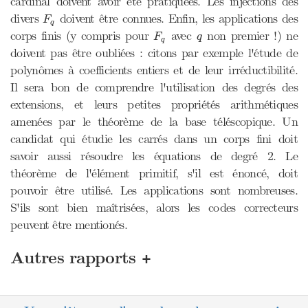
cardinal doivent avoir été pratiquées. Les injections des
F
q
divers
doivent être connues. Enfin, les applications des
F
q
F
q
q
corps finis (y compris pour
avec
non premier !) ne
F
q
q
doivent pas être oubliées : citons par exemple l'étude de
polynômes à coefficients entiers et de leur irréductibilité.
Il sera bon de comprendre l'utilisation des degrés des
extensions, et leurs petites propriétés arithmétiques
amenées par le théorème de la base téléscopique. Un
candidat qui étudie les carrés dans un corps fini doit
savoir aussi résoudre les équations de degré 2. Le
théorème de l'élément primitif, s'il est énoncé, doit
pouvoir être utilisé. Les applications sont nombreuses.
S'ils sont bien maîtrisées, alors les codes correcteurs
peuvent être mentionés.
+
Autres rapports