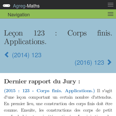
Agreg
-
Maths
Act
la
Navigation
Act
nav
la
sou
nav
Leçon 123 : Corps finis.
Applications.
(2014) 123
(2016) 123
Dernier rapport du Jury :
(2015 : 123 - Corps finis. Applications.)
Il s'agit
d'une leçon comportant un certain nombre d'attendus.
En premier lieu, une construction des corps finis doit être
connue. Ensuite, les constructions des corps de petit