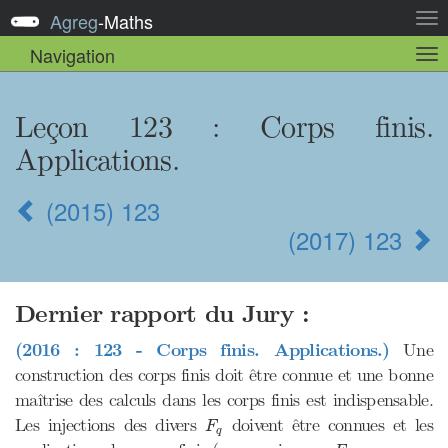
Agreg
-
Maths
Act
la
Navigation
Act
nav
la
sou
nav
Leçon 123 : Corps finis.
Applications.
(2015) 123
(2017) 123
Dernier rapport du Jury :
(2016 : 123 - Corps finis. Applications.)
Une
construction des corps finis doit être connue et une bonne
maîtrise des calculs dans les corps finis est indispensable.
F
q
Les injections des divers
doivent être connues et les
F
q
F
q