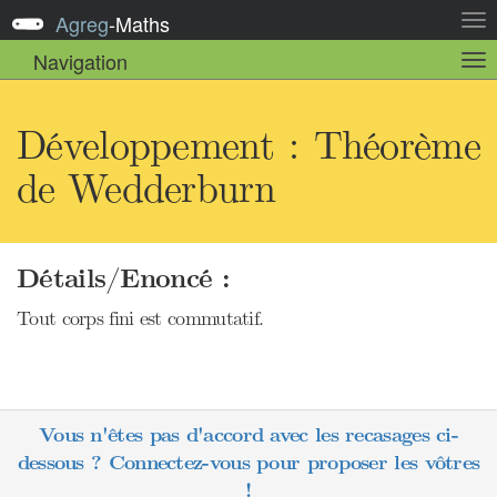
Agreg
-
Maths
Act
la
Navigation
Act
nav
la
sou
nav
Développement : Théorème
de Wedderburn
Détails/Enoncé :
Tout corps fini est commutatif.
Vous n'êtes pas d'accord avec les recasages ci-
dessous ? Connectez-vous pour proposer les vôtres
!