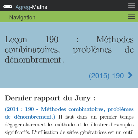
Agreg
-
Maths
Act
la
Navigation
Act
nav
la
sou
nav
Leçon 190 : Méthodes
combinatoires, problèmes de
dénombrement.
(2015) 190
Dernier rapport du Jury :
(2014 : 190 - Méthodes combinatoires, problèmes
de dénombrement.)
Il faut dans un premier temps
dégager clairement les méthodes et les illustrer d'exemples
significatifs. L'utilisation de séries génératrices est un outil