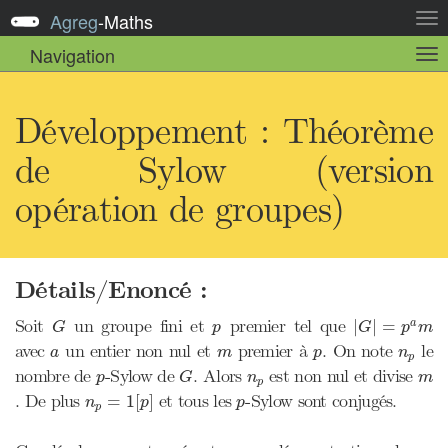
Agreg
-
Maths
Act
la
Navigation
Act
nav
la
sou
nav
Développement : Théorème
de Sylow (version
opération de groupes)
Détails/Enoncé :
|
G
|
=
p
a
m
G
p
Soit
un groupe fini et
premier tel que
|
|
=
a
G
p
G
p
m
a
m
p
n
p
avec
un entier non nul et
premier à
. On note
le
a
m
p
n
p
G
p
n
p
m
nombre de
-Sylow de
. Alors
est non nul et divise
p
G
n
m
p
n
p
=
1
[
p
]
p
. De plus
et tous les
-Sylow sont conjugés.
=
1
[
]
n
p
p
p