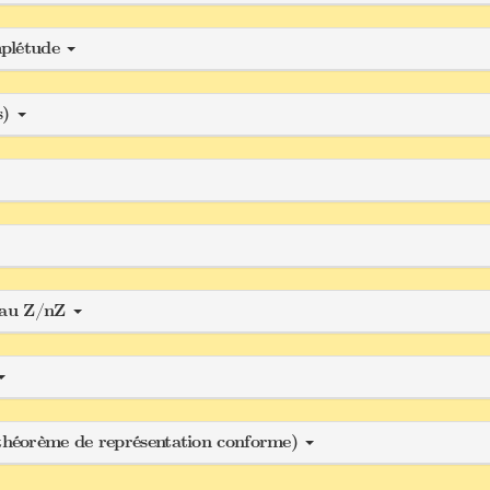
mplétude
s)
neau Z/nZ
théorème de représentation conforme)