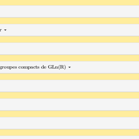
ar
s-groupes compacts de GLn(R)