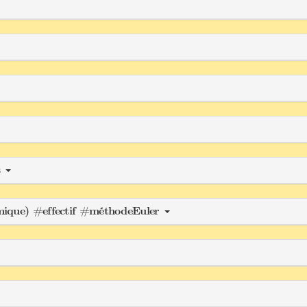
s
hmique) #effectif #méthodeEuler