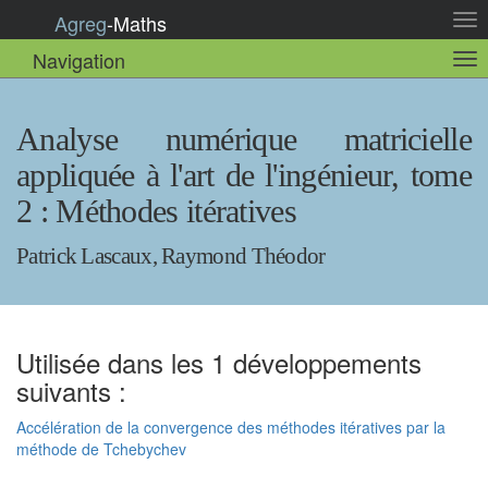
Agreg
-
Maths
Act
la
Navigation
Act
nav
la
sou
nav
Analyse numérique matricielle
appliquée à l'art de l'ingénieur, tome
2 : Méthodes itératives
Patrick Lascaux, Raymond Théodor
Utilisée dans les 1 développements
suivants :
Accélération de la convergence des méthodes itératives par la
méthode de Tchebychev