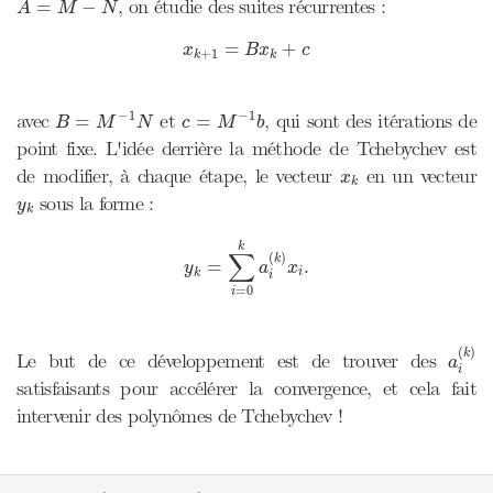
, on étudie des suites récurrentes :
=
−
A
M
N
x
k
+
1
=
B
x
k
+
c
=
+
x
B
x
c
+
1
k
k
B
=
M
−
1
N
c
=
M
−
1
b
−
1
−
1
avec
et
, qui sont des itérations de
=
=
B
M
N
c
M
b
point fixe. L'idée derrière la méthode de Tchebychev est
x
k
de modifier, à chaque étape, le vecteur
en un vecteur
x
k
y
k
sous la forme :
y
k
y
k
=
∑
i
=
0
k
a
i
(
k
)
x
i
.
k
∑
(
)
k
=
.
y
a
x
i
k
i
=
0
i
a
i
(
k
)
(
)
k
Le but de ce développement est de trouver des
a
i
satisfaisants pour accélérer la convergence, et cela fait
intervenir des polynômes de Tchebychev !