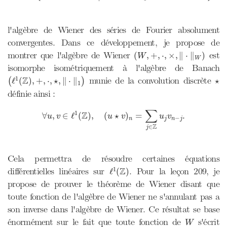
l'algèbre de Wiener des séries de Fourier absolument
convergentes. Dans ce développement, je propose de
(
W
,
+
,
⋅
,
×
,
‖
⋅
‖
W
)
montrer que l'algèbre de Wiener
est
(
,
+
,
⋅
,
×
,
∥
⋅
∥
)
W
W
isomorphe isométriquement à l'algèbre de Banach
(
ℓ
1
(
Z
)
,
+
,
⋅
,
⋆
,
‖
⋅
‖
1
)
⋆
Z
1
munie de la convolution discrète
ℓ
(
)
,
+
,
⋅
,
⋆
,
∥
⋅
∥
⋆
(
)
1
définie ainsi :
∀
u
,
v
∈
ℓ
1
(
Z
)
,
(
u
⋆
v
)
n
=
∑
j
∈
Z
u
j
v
n
−
j
.
∑
1
Z
∀
,
∈
ℓ
(
)
,
(
⋆
)
=
.
u
v
u
v
u
v
−
n
j
n
j
Z
∈
j
Cela permettra de résoudre certaines équations
ℓ
1
(
Z
)
Z
1
différentielles linéaires sur
. Pour la leçon 209, je
ℓ
(
)
propose de prouver le théorème de Wiener disant que
toute fonction de l'algèbre de Wiener ne s'annulant pas a
son inverse dans l'algèbre de Wiener. Ce résultat se base
W
énormément sur le fait que toute fonction de
s'écrit
W