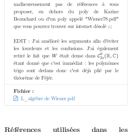
malheureusement pas de références à vous
proposer, en dehors du poly de Karine
Beauchard ou d'un poly appelé "Wiener78.pdf"
que vous pourrez trouver sur internet désolé ;-;
EDIT : J'ai amélioré les arguments afin d'éviter
les lourdeurs et les confusions. J'ai également
C
2
π
0
(
R
,
C
)
W
0
R
C
retiré le fait que
était dense dans
(
,
)
C
W
2
π
étant donné que c'est immédiat : les polynômes
trigo sont dedans donc c'est déjà plié par le
théorème de Féjèr.
Fichier :
L_algèbre de Wiener.pdf
Références utilisées dans les