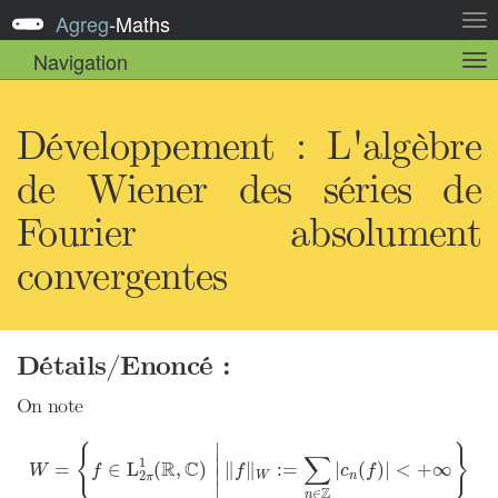
Agreg
-
Maths
Act
la
Navigation
Act
nav
la
sou
nav
Développement : L'algèbre
de Wiener des séries de
Fourier absolument
convergentes
Détails/Enoncé :
On note
W
=
{
f
∈
L
2
π
1
(
R
,
C
)
|
‖
f
‖
W
:=
∑
n
∈
Z
|
c
n
(
f
)
|
<
+
∞
}
∣
{
}
∑
∣

1
R
C
=
∈
L
(
,
)
∥
∥
:
=
|
(
)
|
<
+
∞
W
f
f
c
f
∣
2
W
n
π
∣
Z
∈
n