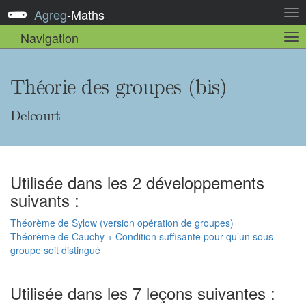
Agreg
-
Maths
Act
la
Navigation
Act
nav
la
sou
nav
Théorie des groupes (bis)
Delcourt
Utilisée dans les 2 développements
suivants :
Théorème de Sylow (version opération de groupes)
Théorème de Cauchy + Condition suffisante pour qu’un sous
groupe soit distingué
Utilisée dans les 7 leçons suivantes :