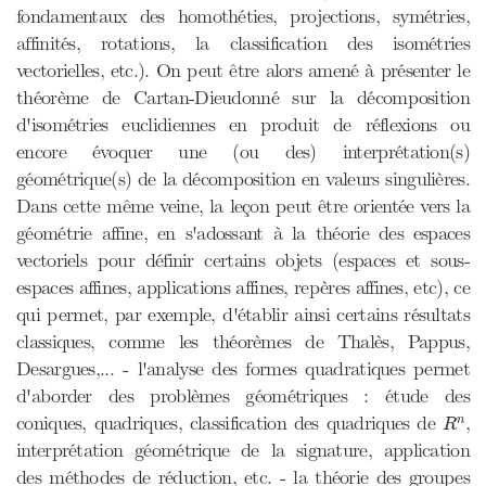
fondamentaux des homothéties, projections, symétries,
affinités, rotations, la classification des isométries
vectorielles, etc.). On peut être alors amené à présenter le
théorème de Cartan-Dieudonné sur la décomposition
d'isométries euclidiennes en produit de réflexions ou
encore évoquer une (ou des) interprétation(s)
géométrique(s) de la décomposition en valeurs singulières.
Dans cette même veine, la leçon peut être orientée vers la
géométrie affine, en s'adossant à la théorie des espaces
vectoriels pour définir certains objets (espaces et sous-
espaces affines, applications affines, repères affines, etc), ce
qui permet, par exemple, d'établir ainsi certains résultats
classiques, comme les théorèmes de Thalès, Pappus,
Desargues,... - l'analyse des formes quadratiques permet
d'aborder des problèmes géométriques : étude des
R
n
coniques, quadriques, classification des quadriques de
,
n
R
interprétation géométrique de la signature, application
des méthodes de réduction, etc. - la théorie des groupes