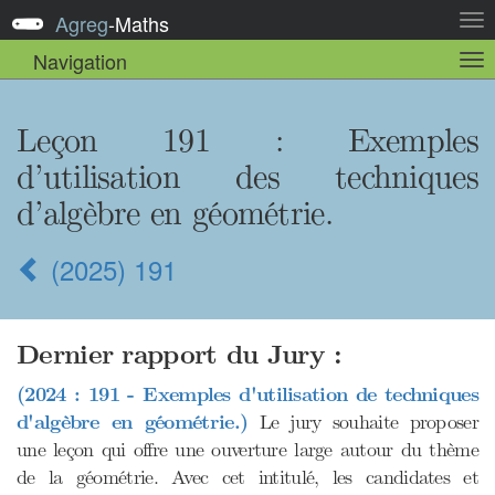
Agreg
-
Maths
Act
la
Navigation
Act
nav
la
sou
nav
Leçon 191
: Exemples
d’utilisation des techniques
d’algèbre en géométrie.
(2025) 191
Dernier rapport du Jury :
(2024 : 191 - Exemples d'utilisation de techniques
d'algèbre en géométrie.)
Le jury souhaite proposer
une leçon qui offre une ouverture large autour du thème
de la géométrie. Avec cet intitulé, les candidates et