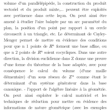
volume d'un parallélépipède, la construction du produit
vectoriel et du produit mixte,... peuvent être exploités
avec pertinence dans cette leçon. On peut ainsi être
amené à étudier l'aire balayée par un arc paramétré du
plan, la position d'un point par rapport à un cercle
circonscrit à un triangle, etc. Le déterminant de Cayley-
Menger permet de mettre en évidence des conditions
R
n
pour que n 1 points de
forment une base affine, ou
n
R
R
n
que n 2 points de
soient cocycliques. Dans une autre
n
R
direction, la division euclidienne dans Z donne une preuve
d'une forme du théorème de la base adaptée, avec pour
conséquence le calcul du volume (d'une maille
Z
n
élémentaire) d'un sous réseau de
comme étant le
n
Z
déterminant d'un système générateur dans la base
canonique. - l'apport de l'algèbre linéaire à la géométrie.
On peut ainsi exploiter le calcul matriciel et les
techniques de réduction pour mettre en évidence des
informations de nature géométrique (avec les exemples