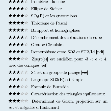
Isométries du cube
Ellipse de Steiner
SO₃(R) et les quaternions
Théorème de Pascal
Birapport et homographies
Dénombrement des colorations du cube
Groupe Circulaire
Isomorphisme entre SO3 et SU2/Id [
pdf
]
Z[sqrt(e)] est euclidien pour -3 < e < 4,
avec des coniques [
ref
]
S4 est un groupe de pavage [
ref
]
Le groupe SO3(R) est simple
Formule de Burnside
Caractérisation des triangles équilatéraux
Déterminant de Gram, projection sur un
sev et inégalité d'Hadamard