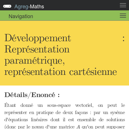
Agreg
-
Maths
Act
la
Navigation
Act
nav
la
sou
nav
Développement :
Représentation
paramétrique,
représentation cartésienne
Détails/Enoncé :
Étant donné un sous-espace vectoriel, on peut le
représenter en pratique de deux façons : par un sysème
d'équations linéaires dont il est ensemble de solutions
A
(donc par le noyau d'une matrice
qu'on peut supposer
A