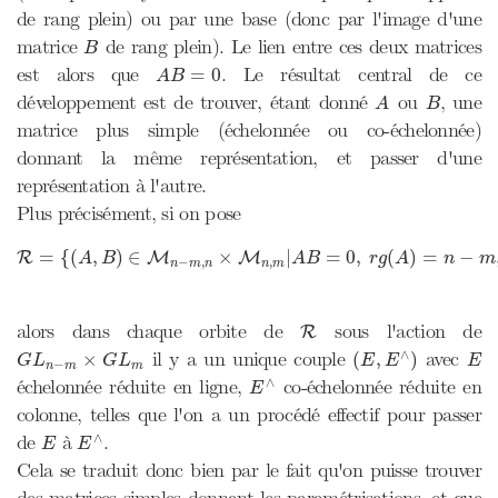
de rang plein) ou par une base (donc par l'image d'une
B
matrice
de rang plein). Le lien entre ces deux matrices
B
A
B
=
0
est alors que
. Le résultat central de ce
=
0
A
B
A
B
développement est de trouver, étant donné
ou
, une
A
B
matrice plus simple (échelonnée ou co-échelonnée)
donnant la même représentation, et passer d'une
représentation à l'autre.
Plus précisément, si on pose
R
=
{
(
A
,
B
)
∈
M
n
−
m
,
n
×
M
n
,
m
|
A
B
=
0
,
r
g
(
A
)
=
n
−
m
,
r
=
{
(
,
)
∈
×
|
=
0
,
(
)
=
−
R
M
M
A
B
A
B
r
g
A
n
m
−
,
,
n
m
n
n
m
R
alors dans chaque orbite de
sous l'action de
R
(
E
,
E
∧
)
G
L
n
−
m
×
G
L
m
E
∧
il y a un unique couple
avec
×
(
,
)
G
L
G
L
E
E
E
−
n
m
m
E
∧
∧
échelonnée réduite en ligne,
co-échelonnée réduite en
E
colonne, telles que l'on a un procédé effectif pour passer
E
∧
E
∧
de
à
.
E
E
Cela se traduit donc bien par le fait qu'on puisse trouver