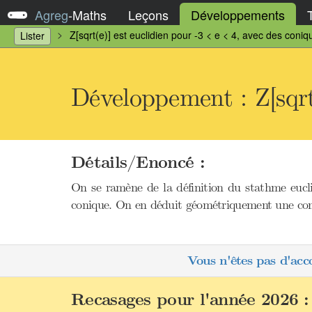
Agreg
-
Maths
Leçons
Développements
Z[sqrt(e)] est euclidien pour -3 < e < 4, avec des coniq
Lister
Développement : Z[sqrt
Détails/Enoncé :
On se ramène de la définition du stathme eucli
conique. On en déduit géométriquement une cond
Vous n'êtes pas d'acc
Recasages pour l'année 2026 :