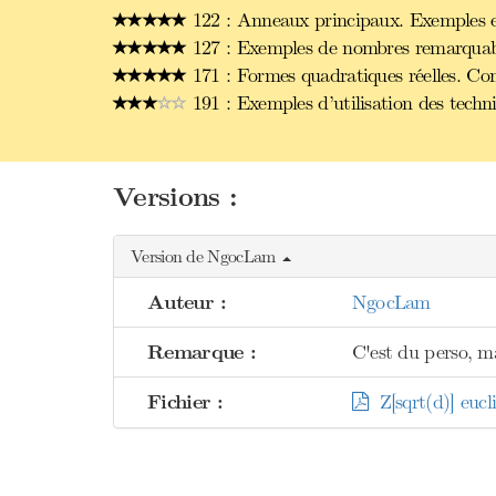
122 : Anneaux principaux. Exemples et
127 : Exemples de nombres remarquabl
171 : Formes quadratiques réelles. Con
191 : Exemples d’utilisation des techn
Versions :
Version de NgocLam
Auteur :
NgocLam
Remarque :
C'est du perso, ma
Fichier :
Z[sqrt(d)] eucli