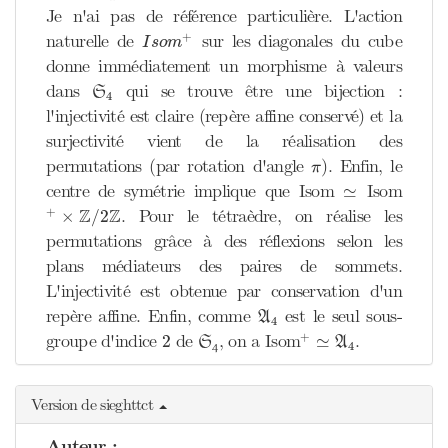
Je n'ai pas de référence particulière. L'action
I
s
o
m
+
+
naturelle de
sur les diagonales du cube
I
s
o
m
donne immédiatement un morphisme à valeurs
S
4
dans
qui se trouve être une bijection :
S
4
l'injectivité est claire (repère affine conservé) et la
surjectivité vient de la réalisation des
π
permutations (par rotation d'angle
). Enfin, le
π
≃
centre de symétrie implique que Isom
Isom
≃
+
×
Z
/
2
Z
Z
Z
+
. Pour le tétraèdre, on réalise les
×
/
2
permutations grâce à des réflexions selon les
plans médiateurs des paires de sommets.
L'injectivité est obtenue par conservation d'un
A
4
repère affine. Enfin, comme
est le seul sous-
A
4
+
≃
A
4
2
S
4
+
groupe d'indice
de
, on a Isom
.
2
≃
S
A
4
4
Version de sieghttct
Auteur :