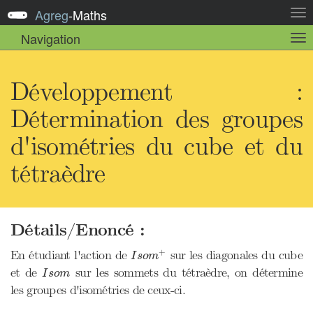
Agreg
-
Maths
Act
la
Navigation
Act
nav
la
sou
nav
Développement :
Détermination des groupes
d'isométries du cube et du
tétraèdre
Détails/Enoncé :
I
s
o
m
+
+
En étudiant l'action de
sur les diagonales du cube
I
s
o
m
I
s
o
m
et de
sur les sommets du tétraèdre, on détermine
I
s
o
m
les groupes d'isométries de ceux-ci.