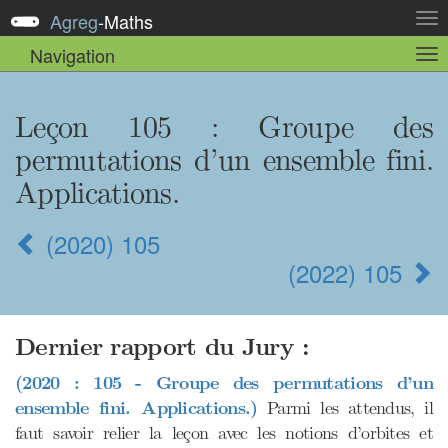
Agreg
-
Maths
Act
la
Navigation
Act
nav
la
sou
nav
Leçon 105
: Groupe des
permutations d’un ensemble fini.
Applications.
(2020) 105
(2022) 105
Dernier rapport du Jury :
(2020 : 105 - Groupe des permutations d’un
ensemble fini. Applications.)
Parmi les attendus, il
faut savoir relier la leçon avec les notions d’orbites et