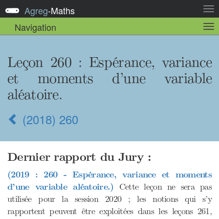
Agreg
-
Maths
Act
la
Navigation
Act
nav
la
sou
nav
Leçon 260 : Espérance, variance
et moments d’une variable
aléatoire.
(2018) 260
Dernier rapport du Jury :
(2019 : 260 - Espérance, variance et moments
d’une variable aléatoire.)
Cette leçon ne sera pas
utilisée pour la session 2020 ; les notions qui s’y
rapportent peuvent être exploitées dans les leçons 261,