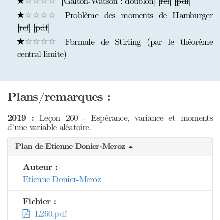
[Galton-Watson : doublon] [
ref
] [
pdf
]
Problème des moments de Hamburger
[
ref
] [
pdf
]
Formule de Stirling (par le théorème
central limite)
Plans/remarques :
2019 :
Leçon 260 - Espérance, variance et moments
d’une variable aléatoire.
Plan de Etienne Donier-Meroz
Auteur :
Etienne Donier-Meroz
Fichier :
L260.pdf