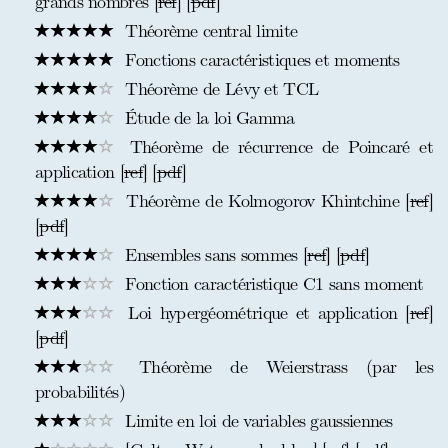
grands nombres [
ref
] [
pdf
]
Théorème central limite
Fonctions caractéristiques et moments
Théorème de Lévy et TCL
Étude de la loi Gamma
Théorème de récurrence de Poincaré et
application [
ref
] [
pdf
]
Théorème de Kolmogorov Khintchine [
ref
]
[
pdf
]
Ensembles sans sommes [
ref
] [
pdf
]
Fonction caractéristique C1 sans moment
Loi hypergéométrique et application [
ref
]
[
pdf
]
Théorème de Weierstrass (par les
probabilités)
Limite en loi de variables gaussiennes