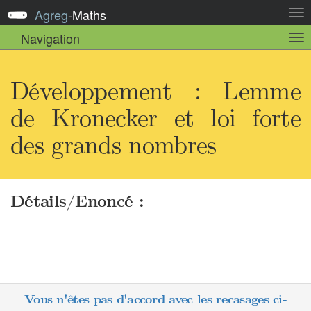
Agreg
-
Maths
Act
la
Navigation
Act
nav
la
sou
nav
Développement : Lemme
de Kronecker et loi forte
des grands nombres
Détails/Enoncé :
Vous n'êtes pas d'accord avec les recasages ci-