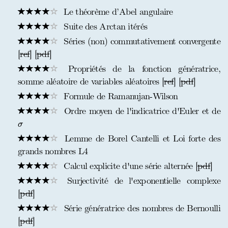
Le théorème d’Abel angulaire
Suite des Arctan itérés
Séries (non) commutativement convergente
[
ref
] [
pdf
]
Propriétés de la fonction génératrice,
somme aléatoire de variables aléatoires [
ref
] [
pdf
]
Formule de Ramanujan-Wilson
Ordre moyen de l'indicatrice d'Euler et de
σ
σ
Lemme de Borel Cantelli et Loi forte des
grands nombres L4
Calcul explicite d'une série alternée [
pdf
]
Surjectivité de l'exponentielle complexe
[
pdf
]
Série génératrice des nombres de Bernoulli
[
pdf
]