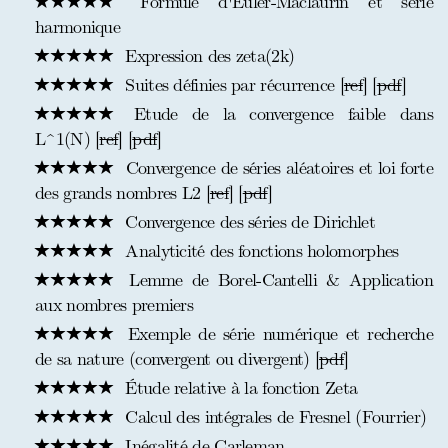
Formule d'Euler-Maclaurin et série
harmonique
Expression des zeta(2k)
Suites définies par récurrence [
ref
] [
pdf
]
Etude de la convergence faible dans
L^1(N) [
ref
] [
pdf
]
Convergence de séries aléatoires et loi forte
des grands nombres L2 [
ref
] [
pdf
]
Convergence des séries de Dirichlet
Analyticité des fonctions holomorphes
Lemme de Borel-Cantelli & Application
aux nombres premiers
Exemple de série numérique et recherche
de sa nature (convergent ou divergent) [
pdf
]
Étude relative à la fonction Zeta
Calcul des intégrales de Fresnel (Fourrier)
Inégalité de Carleman