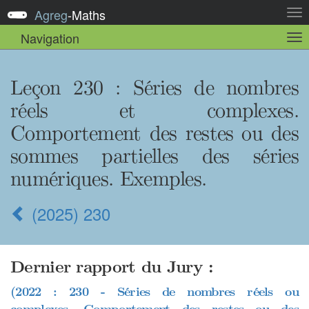
Agreg
-
Maths
Act
la
Navigation
Act
nav
la
sou
nav
Leçon 230
: Séries de nombres
réels et complexes.
Comportement des restes ou des
sommes partielles des séries
numériques. Exemples.
(2025) 230
Dernier rapport du Jury :
(2022 : 230 - Séries de nombres réels ou