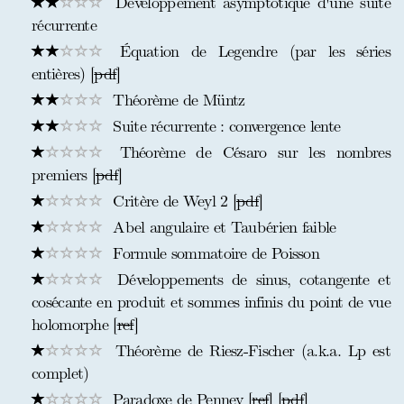
Développement asymptotique d'une suite
récurrente
Équation de Legendre (par les séries
entières) [
pdf
]
Théorème de Müntz
Suite récurrente : convergence lente
Théorème de Césaro sur les nombres
premiers [
pdf
]
Critère de Weyl 2 [
pdf
]
Abel angulaire et Taubérien faible
Formule sommatoire de Poisson
Développements de sinus, cotangente et
cosécante en produit et sommes infinis du point de vue
holomorphe [
ref
]
Théorème de Riesz-Fischer (a.k.a. Lp est
complet)
Paradoxe de Penney [
ref
] [
pdf
]