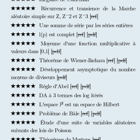
Récurrence et transience de la Marche
aléatoire simple sur Z, Z^2 et Z^3 [
ref
]
Une somme de série par les séries entières
l(p) est complet [
ref
] [
pdf
]
Moyenne d'une fonction multiplicative à
valeurs dans [0,1] [
pdf
]
Théorème de Wiener-Ikehara [
ref
] [
pdf
]
Développement asymptotique du nombre
moyens de diviseurs [
pdf
]
Règle d'Abel [
ref
] [
pdf
]
DA à 3 termes des log itérés
L'espace l² est un espace de Hilbert
Problème de Bâle [
ref
] [
pdf
]
Étude d'une suite de variables aléatoires
suivants des lois de Poisson
Théorèmes de Mertens [
ref
]