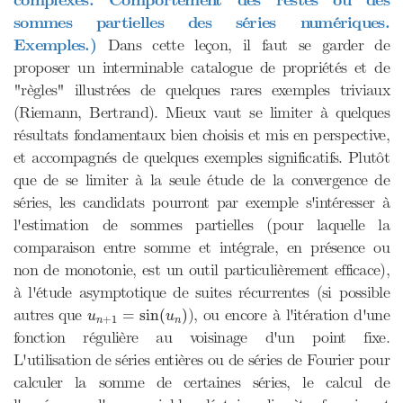
complexes. Comportement des restes ou des
sommes partielles des séries numériques.
Exemples.)
Dans cette leçon, il faut se garder de
proposer un interminable catalogue de propriétés et de
"règles" illustrées de quelques rares exemples triviaux
(Riemann, Bertrand). Mieux vaut se limiter à quelques
résultats fondamentaux bien choisis et mis en perspective,
et accompagnés de quelques exemples significatifs. Plutôt
que de se limiter à la seule étude de la convergence de
séries, les candidats pourront par exemple s'intéresser à
l'estimation de sommes partielles (pour laquelle la
comparaison entre somme et intégrale, en présence ou
non de monotonie, est un outil particulièrement efficace),
à l'étude asymptotique de suites récurrentes (si possible
u
n
+
1
=
sin
(
u
n
)
autres que
), ou encore à l'itération d'une
=
sin
(
)
u
u
+
1
n
n
fonction régulière au voisinage d'un point fixe.
L'utilisation de séries entières ou de séries de Fourier pour
calculer la somme de certaines séries, le calcul de