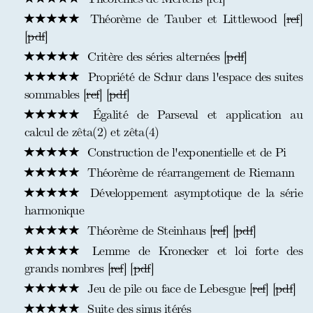
Théorème de Tauber et Littlewood [
ref
]
[
pdf
]
Critère des séries alternées [
pdf
]
Propriété de Schur dans l'espace des suites
sommables [
ref
] [
pdf
]
Égalité de Parseval et application au
calcul de zêta(2) et zêta(4)
Construction de l'exponentielle et de Pi
Théorème de réarrangement de Riemann
Développement asymptotique de la série
harmonique
Théorème de Steinhaus [
ref
] [
pdf
]
Lemme de Kronecker et loi forte des
grands nombres [
ref
] [
pdf
]
Jeu de pile ou face de Lebesgue [
ref
] [
pdf
]
Suite des sinus itérés