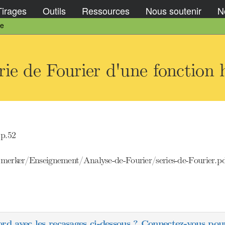
Tirages
Outils
Ressources
Nous soutenir
No
ge
ie de Fourier d'une fonction 
p.52
l.merker/Enseignement/Analyse-de-Fourier/series-de-Fourier.p
ord avec les recasages ci-dessous ? Connectez-vous pour