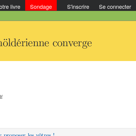
tre livre
Sondage
S'inscrire
Se connecter
höldérienne converge
df
 proposer les vôtres !