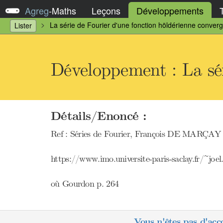
Agreg
-
Maths
Leçons
Développements
La série de Fourier d'une fonction höldérienne conver
Lister
Développement : La sér
Détails/Enoncé :
Ref : Séries de Fourier, François DE MARÇAY 
https://www.imo.universite-paris-saclay.fr/~joe
où Gourdon p. 264
Vous n'êtes pas d'acc