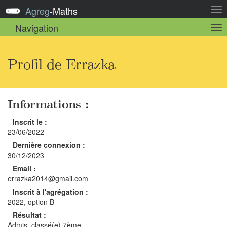
Agreg
-
Maths
Act
la
Navigation
Act
nav
la
sou
nav
Profil de Errazka
Informations :
Inscrit le :
23/06/2022
Dernière connexion :
30/12/2023
Email :
errazka2014@gmail.com
Inscrit à l'agrégation :
2022, option B
Résultat :
Admis, classé(e) 7ème