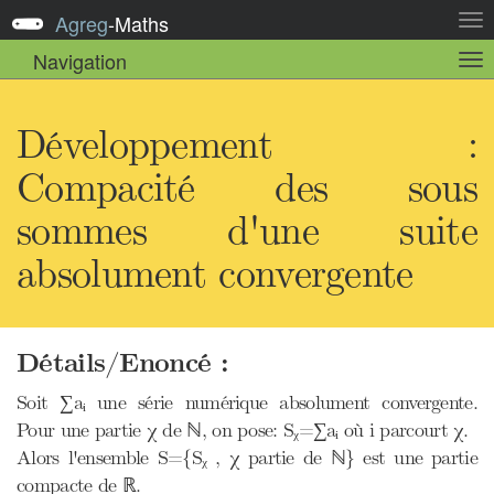
Agreg
-
Maths
Act
la
Navigation
Act
nav
la
sou
nav
Développement :
Compacité des sous
sommes d'une suite
absolument convergente
Détails/Enoncé :
Soit ∑aᵢ une série numérique absolument convergente.
Pour une partie χ de ℕ, on pose: Sᵪ=∑aᵢ où i parcourt χ.
Alors l'ensemble S={Sᵪ , χ partie de ℕ} est une partie
compacte de ℝ.