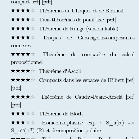
compact [
ref
] [
pdf
]
Théorèmes de Choquet et de Birkhoff
Trois théorèmes de point fixe [
pdf
]
Théorème de Runge (version faible)
Disques de Gerschgorin-composantes
connexes
Théorème de compacité du calcul
propositionnel
Théorème d'Ascoli
Compacts dans les espaces de Hilbert [
ref
]
[
pdf
]
Théorème de Cauchy-Peano-Arzelà [
ref
]
[
pdf
]
Théorème de Bloch
Homéomorphisme exp : S_n(R) ->
S_n^(+*) (R) et décomposition polaire