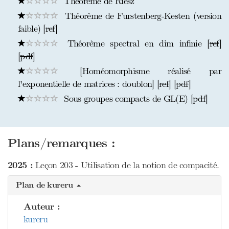
Théorème de Riesz
Théorème de Furstenberg-Kesten (version
faible) [
ref
]
Théorème spectral en dim infinie [
ref
]
[
pdf
]
[Homéomorphisme réalisé par
l'exponentielle de matrices : doublon] [
ref
] [
pdf
]
Sous groupes compacts de GL(E) [
pdf
]
Plans/remarques :
2025 :
Leçon 203 - Utilisation de la notion de compacité.
Plan de kureru
Auteur :
kureru