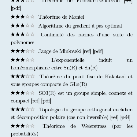
Théorème de Poincaré-Bendixson [
ref
]
[
pdf
]
Théorème de Montel
Algorithme du gradient à pas optimal
Continuité des racines d'une suite de
polynomes
Jauge de Minkovski [
ref
] [
pdf
]
L'exponentielle induit un
homéomorphisme entre Sn(R) et Sn(R)++
Théorème du point fixe de Kakutani et
sous-groupes compacts de GLn(R)
SO3(R) est un groupe simple, connexe et
compact [
ref
] [
pdf
]
Topologie du groupe orthogonal euclidien
et décomposition polaire (cas non inversible) [
ref
] [
pdf
]
Théorème de Weierstrass (par les
probabilités)