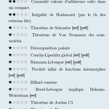
Connexité valeurs d'adhérence suite dans
un compact
Inégalité de Hadamard (par le th des
extrema liés)
Theorème de Schauder [
ref
] [
pdf
]
Théorème de Von Neumann des sous-
variétés
Décomposition polaire
Cauchy-Lipschitz global [
ref
] [
pdf
]
Riemann-Lebesgue [
ref
] [
pdf
]
Produit infini de fonctions holomorphes
[
ref
] [
pdf
]
Billard convexe
Borel-Lebesgue implique Bolzano-
Weierstrass [
ref
]
Théorème de Jordan C1