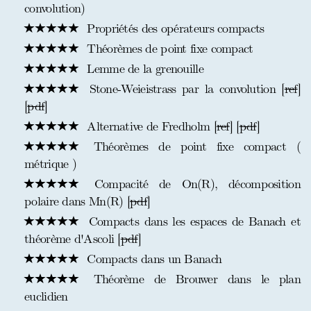
convolution)
Propriétés des opérateurs compacts
Théorèmes de point fixe compact
Lemme de la grenouille
Stone-Weieistrass par la convolution [
ref
]
[
pdf
]
Alternative de Fredholm [
ref
] [
pdf
]
Théorèmes de point fixe compact (
métrique )
Compacité de On(R), décomposition
polaire dans Mn(R) [
pdf
]
Compacts dans les espaces de Banach et
théorème d'Ascoli [
pdf
]
Compacts dans un Banach
Théorème de Brouwer dans le plan
euclidien