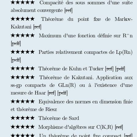
Compacité des sous sommes d'une suite
absolument convergente [
ref
]
Théorème du point fixe de Markov-
Kakutani [
ref
]
Maximum d'une fonction définie sur R^n
[
pdf
]
Parties relativement compactes de Lp(Rn)
[
pdf
]
Théorème de Kuhn et Tucker [
ref
] [
pdf
]
Théorème de Kakutani. Application aux
ss-gp compacts de GLn(R) ou à l'existence d'une
mesure de Haar [
ref
] [
pdf
]
Equivalence des normes en dimension finie
et théorème de Riesz
Théorème de Sard
Morphisme d'algèbres sur C(K,R) [
ref
]
Un théorème de point fixe compact [
ref
]