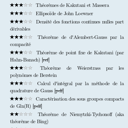
Théorèmes de Kakutani et Massera
Ellipsoïde de John Loewner
Densité des fonctions continues nulles part
dérivables
Théorème de d'Alembert-Gauss par la
compacité
Théorème de point fixe de Kakutani (par
Hahn-Banach) [
ref
]
Théorème de Weierstrass par les
polynômes de Berstein
Calcul d'intégral par la méthode de la
quadrature de Gauss [
pdf
]
Caractérisation des sous groupes compacts
de Gln(R) [
pdf
]
Théorème de Niemytzki-Tychonoff (aka
théorème de Bing)