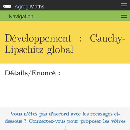
Agreg
-
Maths
Act
la
Navigation
Act
nav
la
sou
nav
Développement : Cauchy-
Lipschitz global
Détails/Enoncé :
Vous n'êtes pas d'accord avec les recasages ci-
dessous ? Connectez-vous pour proposer les vôtres
!