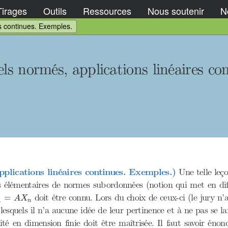
Tirages
Outils
Ressources
Nous soutenir
No
es continues. Exemples.
ls normés, applications linéaires co
pplications linéaires continues. Exemples.)
Une telle leço
s élémentaires de normes subordonnées (notion qui met en dif
+
1
=
A
X
n
doit être connu. Lors du choix de ceux-ci (le jury n’
=
A
X
1
n
lesquels il n’a aucune idée de leur pertinence et à ne pas se l
ité en dimension finie doit être maîtrisée. Il faut savoir éno