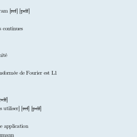
ram [
ref
] [
pdf
]
s continues
ité
nsformée de Fourier est L1
pdf
]
utiliser] [
ref
] [
pdf
]
 application
eumann