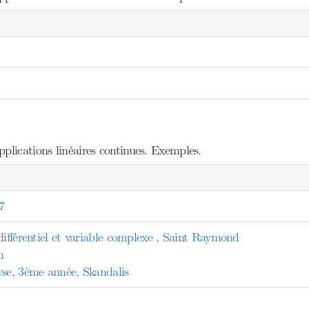
plications linéaires continues. Exemples.
7
différentiel et variable complexe , Saint Raymond
n
yse, 3ème année, Skandalis