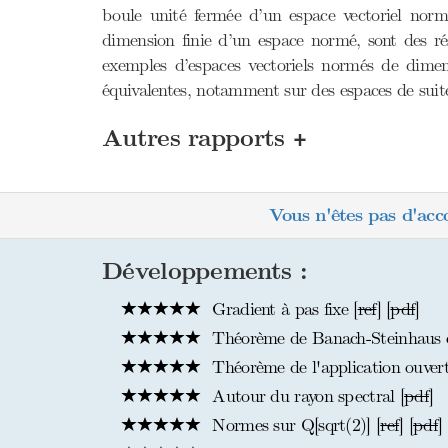
boule unité fermée d’un espace vectoriel norm
dimension finie d’un espace normé, sont des ré
exemples d’espaces vectoriels normés de dimen
équivalentes, notamment sur des espaces de suite
+
Autres rapports
Vous n'êtes pas d'acc
Développements :
Gradient à pas fixe [
ref
] [
pdf
]
Théorème de Banach-Steinhaus et
Théorème de l'application ouver
Autour du rayon spectral [
pdf
]
Normes sur Q[sqrt(2)] [
ref
] [
pdf
]