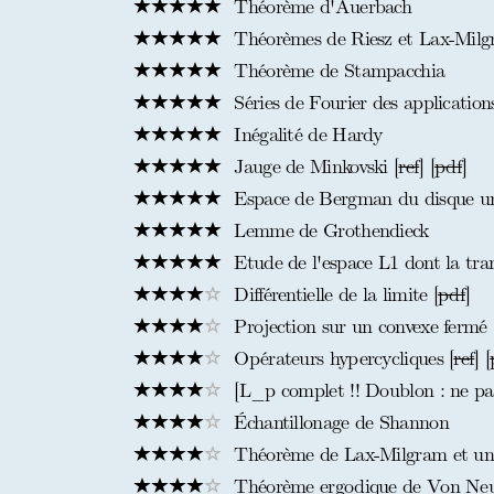
Théorème d'Auerbach
Théorèmes de Riesz et Lax-Milg
Théorème de Stampacchia
Séries de Fourier des application
Inégalité de Hardy
Jauge de Minkovski [
ref
] [
pdf
]
Espace de Bergman du disque un
Lemme de Grothendieck
Etude de l'espace L1 dont la tra
Différentielle de la limite [
pdf
]
Projection sur un convexe fermé
Opérateurs hypercycliques [
ref
] [
[L_p complet !! Doublon : ne pas 
Échantillonage de Shannon
Théorème de Lax-Milgram et une
Théorème ergodique de Von N