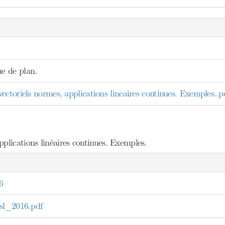
e de plan.
ctoriels normes, applications lineaires continues. Exemples..p
plications linéaires continues. Exemples.
6
l_2016.pdf