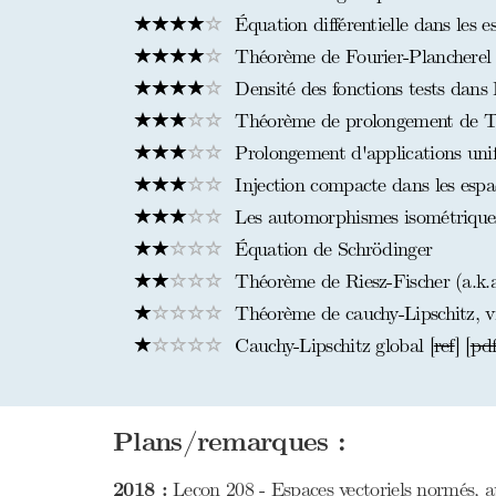
Équation différentielle dans les 
Théorème de Fourier-Plancherel
Densité des fonctions tests dans
Théorème de prolongement de Ti
Prolongement d'applications unif
Injection compacte dans les espa
Les automorphismes isométriques
Équation de Schrödinger
Théorème de Riesz-Fischer (a.k.a
Théorème de cauchy-Lipschitz, vi
Cauchy-Lipschitz global [
ref
] [
pd
Plans/remarques :
2018 :
Leçon 208 - Espaces vectoriels normés, ap