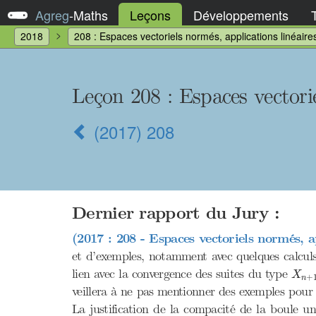
Agreg
-
Maths
Leçons
Développements
2018
208 : Espaces vectoriels normés, applications linéair
Leçon 208 : Espaces vectorie
(2017) 208
Dernier rapport du Jury :
(2017 : 208 - Espaces vectoriels normés, a
et d’exemples, notamment avec quelques calcul
X
n
lien avec la convergence des suites du type
X
+
n
veillera à ne pas mentionner des exemples pour 
La justification de la compacité de la boule un