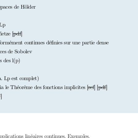
espaces de Hölder
 Lp
etze [
pdf
]
ormément continues définies sur une partie dense
ces de Sobolev
 des l(p)
. Lp est complet)
a le Théorème des fonctions implicites [
ref
] [
pdf
]
f
]
plications linéaires continues. Exemples.