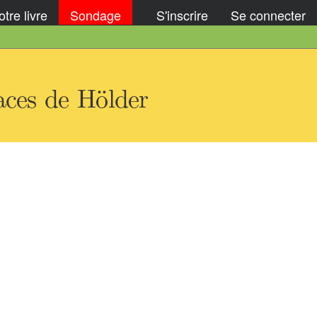
tre livre
Sondage
S'inscrire
Se connecter
aces de Hölder
u
1