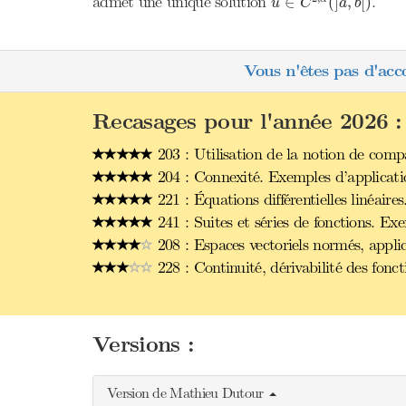
admet une unique solution
.
∈
(
]
,
[
)
u
C
a
b
Vous n'êtes pas d'acc
Recasages pour l'année 2026 :
203 : Utilisation de la notion de comp
204 : Connexité. Exemples d’applicati
221 : Équations différentielles linéaires
241 : Suites et séries de fonctions. Ex
208 : Espaces vectoriels normés, applic
228 : Continuité, dérivabilité des fonct
Versions :
Version de Mathieu Dutour