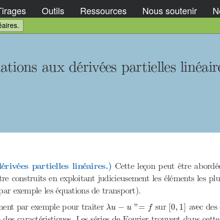
Tirages
Outils
Ressources
Nous soutenir
No
éaires.
tions aux dérivées partielles linéair
ivées partielles linéaires.)
Cette leçon peut être abordée
e construits en exploitant judicieusement les éléments les pl
par exemple les équations de transport).
[
0
,
1
]
λ
u
−
u
"=
f
riment par exemple pour traiter
sur
avec des 
−
"
=
[
0
,
1
]
λ
u
u
f
 des caractéristiques. Les séries de Fourier trouvent dans cett