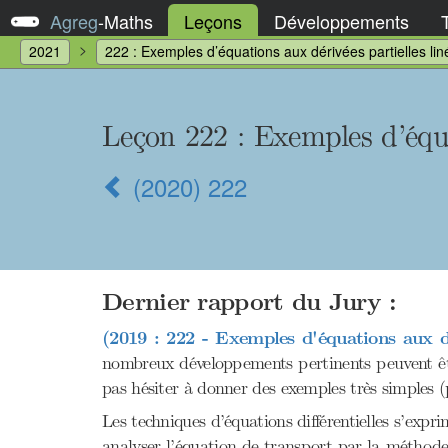
Agreg
-
Maths
Leçons
Développements
2021
222 : Exemples d’équations aux dérivées partielles lin
Leçon 222
: Exemples d’équa
(2020) 222
Dernier rapport du Jury :
(2019 : 222 - Exemples d'équations aux dér
nombreux développements pertinents peuvent êtr
pas hésiter à donner des exemples très simples (
Les techniques d’équations différentielles s’exp
analyser l’équation de transport par la méthode