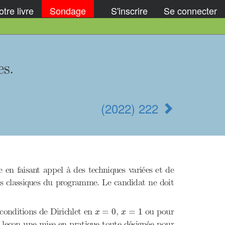
tre livre
Sondage
S'inscrire
Se connecter
es.
(2022) 222
 en faisant appel à des techniques variées et de
us classiques du programme. Le candidat ne doit
x
=
0
x
=
1
conditions de Dirichlet en
,
ou pour
=
0
=
1
x
x
e leçon une mise en pratique toute désignée pour