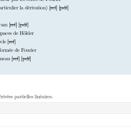
ticulier la dérivation) [
ref
] [
pdf
]
ram [
ref
] [
pdf
]
espaces de Hölder
cle [
ref
]
formée de Fourier
neau [
ref
] [
pdf
]
vées partielles linéaires.