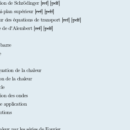
ion de Schrödinger [
ref
] [
pdf
]
i-plan supérieur [
ref
] [
pdf
]
r des équations de transport [
ref
] [
pdf
]
e de d'Alembert [
ref
] [
pdf
]
 barre
e
ation de la chaleur
n de la chaleur
cle
ion des ondes
 application
utions
leur par les séries de Fourier