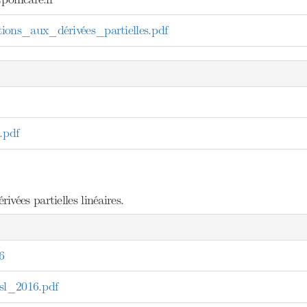
ns_aux_dérivées_partielles.pdf
.pdf
vées partielles linéaires.
6
l_2016.pdf