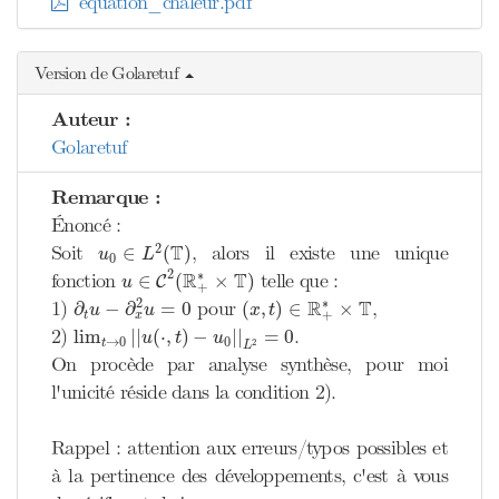
equation_chaleur.pdf
Version de Golaretuf
Auteur :
Golaretuf
Remarque :
Énoncé :
u
0
∈
L
2
(
T
)
T
2
Soit
, alors il existe une unique
∈
(
)
u
L
0
u
∈
C
2
(
R
+
∗
×
T
)
2
∗
R
T
fonction
telle que :
∈
(
×
)
C
u
+
∂
t
u
−
∂
x
2
u
=
0
(
x
,
t
)
∈
R
+
∗
×
T
∗
R
T
2
1)
pour
,
∂
−
∂
=
0
(
,
)
∈
×
u
u
x
t
+
t
x
lim
t
→
0
|
|
u
(
⋅
,
t
)
−
u
0
|
|
L
2
=
0
2)
.
lim
|
|
(
⋅
,
)
−
|
|
=
0
u
t
u
→
0
0
t
2
L
On procède par analyse synthèse, pour moi
l'unicité réside dans la condition 2).
Rappel : attention aux erreurs/typos possibles et
à la pertinence des développements, c'est à vous