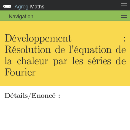
Agreg
-
Maths
Act
la
Navigation
Act
nav
la
sou
nav
Développement :
Résolution de l'équation de
la chaleur par les séries de
Fourier
Détails/Enoncé :