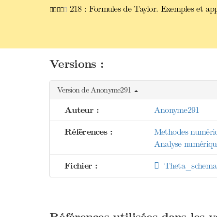
218 : Formules de Taylor. Exemples et appl
Versions :
Version de Anonyme291
Auteur :
Anonyme291
Références :
Methodes numériqu
Analyse numériq
Fichier :
Theta_schema.