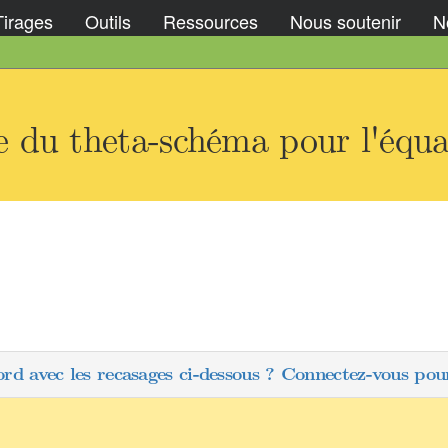
Tirages
Outils
Ressources
Nous soutenir
No
 du theta-schéma pour l'équat
ord avec les recasages ci-dessous ? Connectez-vous pour