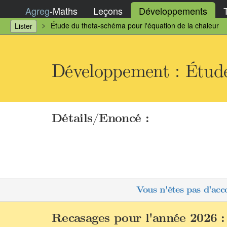
Agreg
-
Maths
Leçons
Développements
Étude du theta-schéma pour l'équation de la chaleur
Lister
Développement : Étude
Détails/Enoncé :
Vous n'êtes pas d'acc
Recasages pour l'année 2026 :