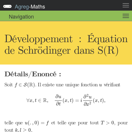
Agreg
-
Maths
Act
la
Navigation
Act
nav
la
sou
nav
Développement : Équation
de Schrödinger dans S(R)
Détails/Enoncé :
f
∈
S
(
R
)
u
R
Soit
. Il existe une unique fonction
vérifiant
∈
(
)
S
f
u
∀
x
,
t
∈
R
,
∂
u
∂
t
(
x
,
t
)
=
i
∂
2
u
∂
x
2
(
x
,
t
)
,
∂
2
∂
u
u
R
∀
,
∈
,
(
,
)
=
(
,
)
,
x
t
x
t
i
x
t
∂
2
∂
t
x
u
(
.
,
0
)
=
f
T
>
0
telle que
et telle que pour tout
, pour
(
.
,
0
)
=
>
0
u
f
T
k
,
l
≥
0
tout
,
,
≥
0
k
l