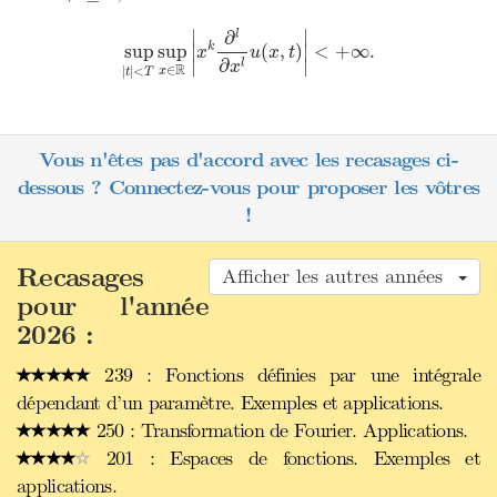
sup
|
t
|
<
T
sup
x
∈
R
|
x
k
∂
l
∂
x
l
u
(
x
,
t
)
|
<
+
∞
.
∣
∣
∂
l
k
sup
sup
(
,
)
<
+
∞
.
∣
∣
x
u
x
t
∂
∣
∣
l
x
R
∈
|
|
<
x
t
T
Vous n'êtes pas d'accord avec les recasages ci-
dessous ? Connectez-vous pour proposer les vôtres
!
Recasages
Afficher les autres années
pour l'année
2026 :
239 : Fonctions définies par une intégrale
dépendant d’un paramètre. Exemples et applications.
250 : Transformation de Fourier. Applications.
201 : Espaces de fonctions. Exemples et
applications.