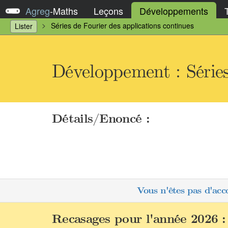
Agreg
-
Maths
Leçons
Développements
Séries de Fourier des applications continues
Lister
Développement : Séries
Détails/Enoncé :
Vous n'êtes pas d'acc
Recasages pour l'année 2026 :