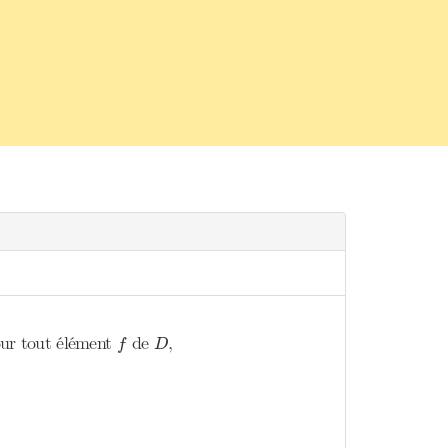
f
D
our tout élément
de
,
f
D