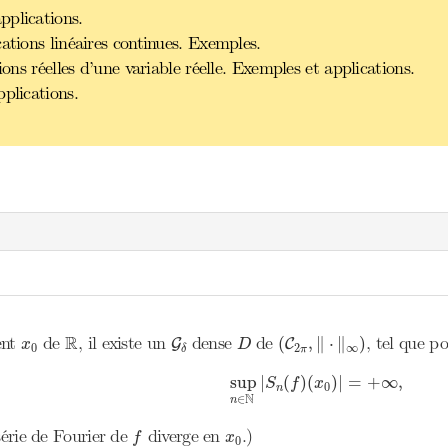
pplications.
ations linéaires continues. Exemples.
ions réelles d’une variable réelle. Exemples et applications.
plications.
R
G
δ
(
C
2
π
,
‖
⋅
‖
∞
)
D
x
0
R
ent
de
, il existe un
dense
de
, tel que p
(
,
∥
⋅
∥
)
G
C
x
D
0
2
∞
π
δ
sup
n
∈
N
|
S
n
(
f
)
(
x
0
)
|
=
+
∞
,
sup
|
(
)
(
)
|
=
+
∞
,
S
f
x
0
n
N
∈
n
f
x
0
 série de Fourier de
diverge en
.)
f
x
0