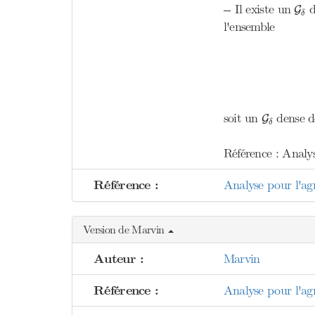
G
δ
-- Il existe un
d
G
δ
l'ensemble
G
δ
soit un
dense 
G
δ
Référence : Analy
Référence :
Analyse pour l'ag
Version de Marvin
Auteur :
Marvin
Référence :
Analyse pour l'ag