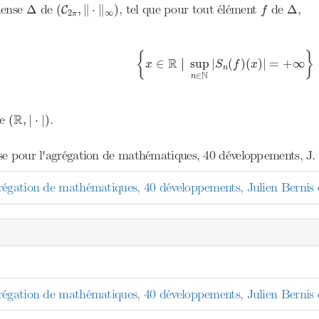
(
C
2
π
,
‖
⋅
‖
∞
)
Δ
f
Δ
ense
de
, tel que pour tout élément
de
,
Δ
(
,
∥
⋅
∥
)
Δ
C
f
2
∞
π
{
x
∈
R
|
sup
n
∈
N
|
S
n
(
f
)
(
x
)
|
=
+
∞
}
{
}
R
∣
∈
sup
|
(
)
(
)
|
=
+
∞
∣
x
S
f
x
n
N
∈
n
(
R
,
|
⋅
|
)
R
de
.
(
,
|
⋅
|
)
se pour l'agrégation de mathématiques, 40 développements, J. e
régation de mathématiques, 40 développements, Julien Bernis 
régation de mathématiques, 40 développements, Julien Bernis 