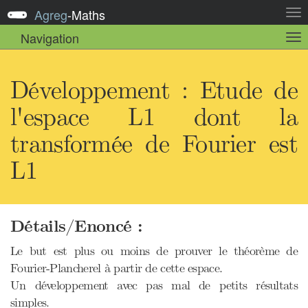
Agreg
-
Maths
Act
la
Navigation
Act
nav
la
sou
nav
Développement : Etude de
l'espace L1 dont la
transformée de Fourier est
L1
Détails/Enoncé :
Le but est plus ou moins de prouver le théorème de
Fourier-Plancherel à partir de cette espace.
Un développement avec pas mal de petits résultats
simples.